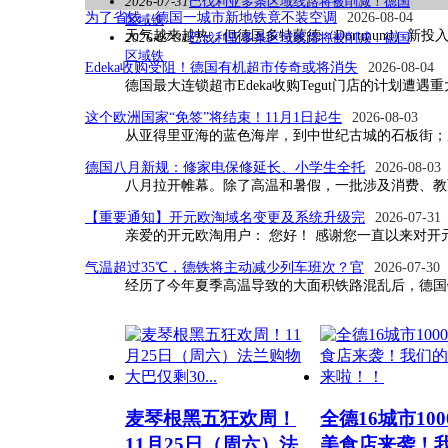
2026-07-31
巴伐利亚多条区域线路将被削减！德国
为了省钱，德国一城市新地铁竟不装空调
中共重庆市涪陵区委书记黎勇一行到访开
2026-08-04
区域铁
天气越来越热，但德国多特蒙德（Dortmund）新
2026-07-31
巴伐利亚多条区域线路将被削减！德国
区域铁
Edeka收购受阻！德国有机超市传奇或将消失
2026-08-04
德国最大连锁超市Edeka收购Tegut门店的计划遭遇重
这个欧洲国家“免签”将结束！11月1日起生
2026-08-03
从亚得里亚海的蓝色海岸，到中世纪古城的石板街；
德国八月新规：修家电保修延长、小学生全托
2026-08-03
八月拉开帷幕。除了高温和暑假，一批涉及消费、教
【重要通知】开元欧淘域名变更及系统升级完
2026-07-31
亲爱的开元欧淘用户： 您好！ 感谢您一直以来对
气温超过35℃，德铁将主动减少列车班次？官
2026-07-30
风暴“齐罗斯”(Ziros) 肆虐德国！两人
经历了今年夏季高温导致的大面积铁路混乱后，德国
麦琴根黑五狂欢周！
全德16城市10
11月25日（周六）法
美食店来袭！