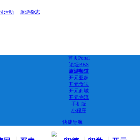
司活动
旅游杂志
首页
Portal
论坛
BBS
旅游频道
开元亚超
开元食味
开元商城
开元物流
手机版
小程序
快捷导航