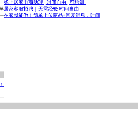
线上居家电商助理 | 时间自由 | 可培训 |
居家客服招聘｜无需经验 时间自由
 單
在家就能做！简单上传商品+回复消息，时间
！！