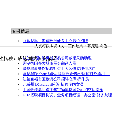
招聘信息
（慕尼黑）海信欧洲研发中心职位招聘
人资行政专员 1人，工作地点：慕尼黑 岗位
法兰克福附近机械贸易公司诚招采购助理
性格独立成熟 她为人真诚温
需要德国各大城市展会翻译人员
慕尼黑新餐馆招聘打杂工人装修助理包吃住
慕尼黑Dachau达豪品牌店招仓储员/店铺打杂/学生工
法兰克福市区物流公司招聘仓库/操作员
北威州 Düsseldorf附近 招聘库内文员
中国物流集团旗下华贸物流德国公司招空运操作
GHZ招聘项目协调、业务项目经理、办公室\财务助理