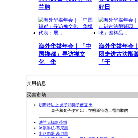
兰购
好日
中国电视-《中国不会忘记》
1
2
3
4
5
海外华媒年会｜「中
海外华媒年会
国禅都」寻访禅文
团走进古法
化 华
「干
实用信息
买卖市场
明斯特边上 桌子和凳子便宜 出
桌子和凳子便宜 出，在明斯特边上需自取的
法兰克福新茶到
冰淇淋机-慕尼黑
出路由器-慕尼黑