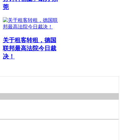
莞
关于租客转租，德国
联邦最高法院今日裁
决！