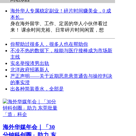
海外华人专属稳定副业！碎片时间赚美金，0 成
本长...
身在海外留学、工作、定居的华人小伙伴看过
来！ 课余时间充裕、日常碎片时间闲置，想
你帮助过很多人，很多人也在帮助你
不冷不热的数据下，核能与医疗接棒成为市场新
主线
实名举报渣男出轨
北洋政府招募新人
严正声明——关于近期恶意悬赏通告与操控判决
的事实澄
出各种简装香水，全部是
海外华媒年会｜「30
分钟科创圈」助力 东