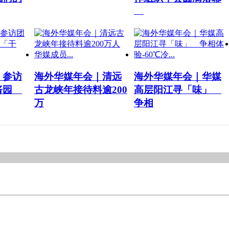
｜参访
海外华媒年会｜清远
海外华媒年会｜华媒
酿酱园
古龙峡年接待料逾200
高层阳江寻「味」
万
争相