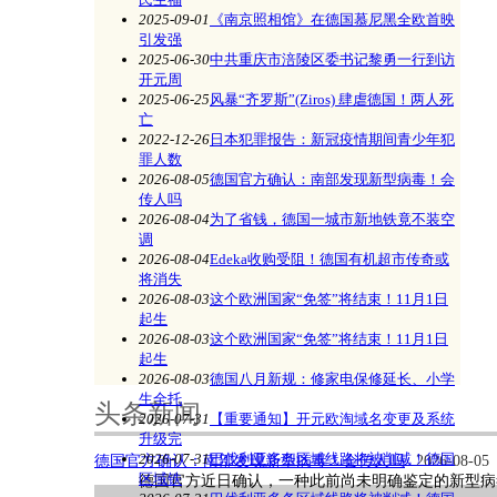
2025-09-01
《南京照相馆》在德国慕尼黑全欧首映
引发强
2025-06-30
中共重庆市涪陵区委书记黎勇一行到访
开元周
2025-06-25
风暴“齐罗斯”(Ziros) 肆虐德国！两人死
亡
2022-12-26
日本犯罪报告：新冠疫情期间青少年犯
罪人数
2026-08-05
德国官方确认：南部发现新型病毒！会
传人吗
2026-08-04
为了省钱，德国一城市新地铁竟不装空
《南京照相馆》在德国慕尼黑全欧首映引
调
2026-08-04
Edeka收购受阻！德国有机超市传奇或
将消失
2026-08-03
这个欧洲国家“免签”将结束！11月1日
起生
2026-08-03
这个欧洲国家“免签”将结束！11月1日
起生
2026-08-03
德国八月新规：修家电保修延长、小学
生全托
头条新闻
2026-07-31
【重要通知】开元欧淘域名变更及系统
升级完
2026-07-31
巴伐利亚多条区域线路将被削减！德国
德国官方确认：南部发现新型病毒！会传人吗
2026-08-05
区域铁
德国官方近日确认，一种此前尚未明确鉴定的新型病