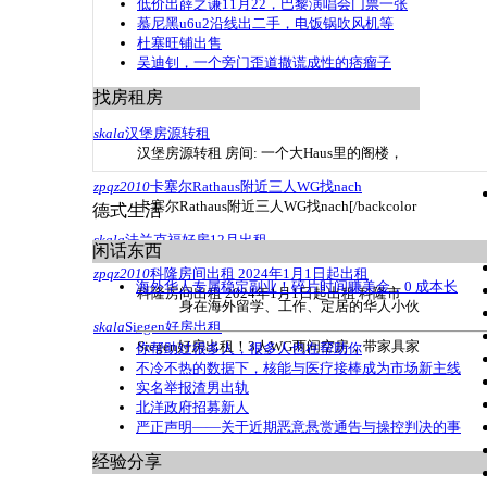
低价出薛之谦11月22，巴黎演唱会门票一张
慕尼黑u6u2沿线出二手，电饭锅吹风机等
杜塞旺铺出售
吴迪钊，一个旁门歪道撒谎成性的痞瘤子
找房租房
skala
汉堡房源转租
汉堡房源转租 房间: 一个大Haus里的阁楼，
zpqz2010
卡塞尔Rathaus附近三人WG找nach
卡塞尔Rathaus附近三人WG找nach[/backcolor
德式生活
skala
法兰克福好房12月出租
闲话东西
zpqz2010
科隆房间出租 2024年1月1日起出租
海外华人专属稳定副业！碎片时间赚美金，0 成本长
科隆房间出租 2024年1月1日起出租 科隆市
身在海外留学、工作、定居的华人小伙
skala
Siegen好房出租
Siegen好房出租！3人WG两间空房，带家具家
你帮助过很多人，很多人也在帮助你
不冷不热的数据下，核能与医疗接棒成为市场新主线
实名举报渣男出轨
北洋政府招募新人
严正声明——关于近期恶意悬赏通告与操控判决的事
经验分享