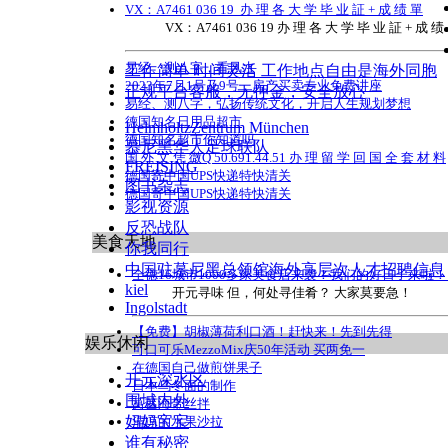
VX：A7461 036 19 办 理 各 大 学 毕 业 証 + 成 绩 單
VX：A7461 036 19 办 理 各 大 学 毕 业 証 + 成 绩
易经、测八字，看风水
工作简单 时间灵活 工作地点自由是海外同胞
2023年7月1号及9号，房产买卖专业免费讲座
正规平台客服，无押金，安全放心
易经、测八字，弘扬传统文化，开启人生规划梦想
德国知名日用品超市
HelmholtzZentrum München
德国知名超市你知道吗
慕尼黑华人足球联队
国 外 文 凭 微Q 50.691.44.51 办 理 留 学 回 国 全 套 材 料
FREISING
德国寄中国UPS快递特快清关
图书杂志
德国寄中国UPS快递特快清关
影视资源
反恐战队
美食天地
你我同行
中国驻慕尼黑总领馆海外高层次人才招聘信息
全德16城市1000多家美食店来袭！我们的好日子来啦
kiel
开元寻味 但，何处寻佳肴？ 大家莫要急！
Ingolstadt
【免费】胡椒薄荷利口酒！赶快来！先到先得
娱乐休闲
可口可乐MezzoMix庆50年活动 买两免一
在德国自己做煎饼果子
开元深水区
日本乌冬面的制作
围城内外
莴苣海带丝拌
妈妈宝宝
清凉的水果沙拉
谁有秘密