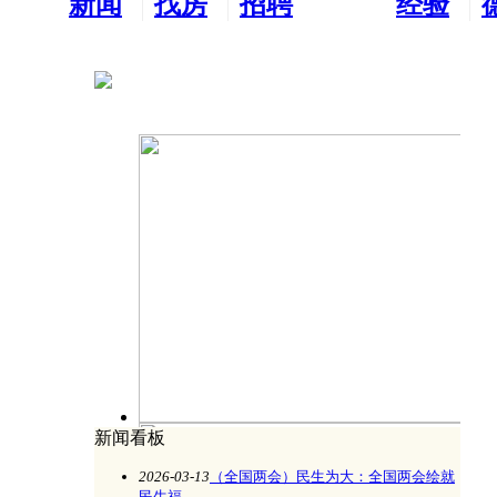
新闻
找房
招聘
经验
看板
租房
求职
分享
新闻看板
开元周游集团董事长周鸿图受邀观礼纪念
2026-03-13
（全国两会）民生为大：全国两会绘就
民生福