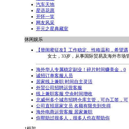
汽车天地
星语花愿
开怀一笑
网友风采
开元之星典藏室
休闲娱乐
【替闺蜜征友】工作稳定、性格温和，希望遇
女士，33岁，从事国际贸易及海外市场
海外华人专属稳定副业！碎片时间赚美金，0
诚招订单客服人员
居家线上兼职 时间自主灵活
外贸公司招聘运营客服
线上兼职客服 空余时间增收
北威州多个城市招聘仓库主管，可办工签，可
公司直招居家文员 名额有限先到先得
海外电商运营客服 居家兼职
你帮助过很多人，很多人也在帮助你
1框架