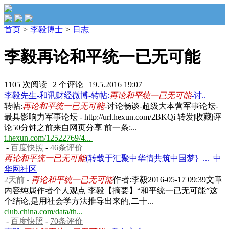
首页
>
李毅博士
>
日志
李毅再论和平统一已无可能
1105 次阅读
|
2 个评论
|
19.5.2016 19:07
李毅先生-和讯财经微博-转帖:
再论和平统一已无可能
-讨..
转帖:
再论和平统一已无可能
-讨论畅谈-超级大本营军事论坛-
最具影响力军事论坛 - http://url.hexun.com/2BKQi 转发|收藏|评
论50分钟之前来自网页分享 前一条:...
t.hexun.com/12522769/4...
-
百度快照
-
46条评价
再论和平统一已无可能
(转载于汇聚中华情共筑中国梦}_..._中
华网社区
2天前 -
再论和平统一已无可能
作者:李毅2016-05-17 09:39文章
内容纯属作者个人观点 李毅【摘要】“和平统一已无可能”这
个结论,是用社会学方法推导出来的,二十...
club.china.com/data/th...
-
百度快照
-
70条评价