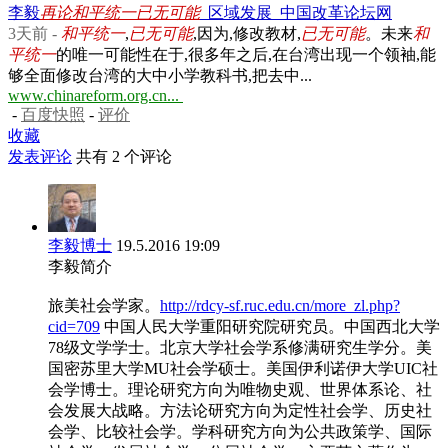
李毅
再论和平统一已无可能
_区域发展_中国改革论坛网
3天前 -
和平统一
,
已无可能
,因为,修改教材,
已无可能
。未来
和
平统一
的唯一可能性在于,很多年之后,在台湾出现一个领袖,能
够全面修改台湾的大中小学教科书,把去中...
www.chinareform.org.cn...
-
百度快照
-
评价
收藏
发表评论
共有 2 个评论
李毅博士
19.5.2016 19:09
李毅简介
旅美社会学家。
http://rdcy-sf.ruc.edu.cn/more_zl.php?
cid=709
中国人民大学重阳研究院研究员。中国西北大学
78级文学学士。北京大学社会学系修满研究生学分。美
国密苏里大学MU社会学硕士。美国伊利诺伊大学UIC社
会学博士。理论研究方向为唯物史观、世界体系论、社
会发展大战略。方法论研究方向为定性社会学、历史社
会学、比较社会学。学科研究方向为公共政策学、国际