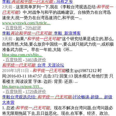
李毅:
再论和平统一已无可能
- 乌有之乡
2天前 -
这里简单罗列一下,我在《李毅台湾观选总结:
和平统一
已无可能
》中,对战争与和平的战略建议。台独势力在台湾迅
速坐大,统一势力在台湾迅速消亡,和平统一...
www.wyzxwk.com/Article...
-
百度快照
-
70%好评
李毅
再论和平统一已无可能
_李毅_新浪博客
3天前 -
如果,“
和平统一已无可能
”这个研究结果是成立的,那么,
自然而然,大陆,要么放弃中国统一,要么就只能武力统一,或积极
准备武力统一。早在一年前,大陆《环...
blog.sina.com.cn/s/blo...
-
百度快照
-
3463条评价
和平统一已无可能
_台湾_天涯论坛
2016年3月11日 -
和平统一已无可能
楼主:gxj19871212 时
间:2016-03-11 18:47:57 点击:372 回复:13 脱水模式 给他打赏 只
看楼主 阅读设置 字体: 边距: 背景: 还原: ...
bbs.tianya.cn/post-333...
-
百度快照
-
1729条评价
李毅台湾观选总结:
和平统一 已无可能
-讨论畅谈-超级..._超级
大本营
1. 总述:
和平统一
,
已无可能
。现在不解决台湾问题,台湾问题必
将无限期拖延下去,且日益恶化。现在,在军事、经济、政治、