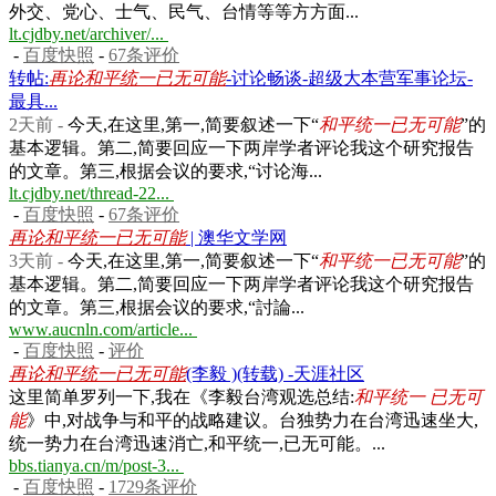
外交、党心、士气、民气、台情等等方方面...
lt.cjdby.net/archiver/...
-
百度快照
-
67条评价
转帖:
再论和平统一已无可能
-讨论畅谈-超级大本营军事论坛-
最具...
2天前 -
今天,在这里,第一,简要叙述一下“
和平统一已无可能
”的
基本逻辑。第二,简要回应一下两岸学者评论我这个研究报告
的文章。第三,根据会议的要求,“讨论海...
lt.cjdby.net/thread-22...
-
百度快照
-
67条评价
再论和平统一已无可能
| 澳华文学网
3天前 -
今天,在这里,第一,简要叙述一下“
和平统一已无可能
”的
基本逻辑。第二,简要回应一下两岸学者评论我这个研究报告
的文章。第三,根据会议的要求,“討論...
www.aucnln.com/article...
-
百度快照
-
评价
再论和平统一已无可能
(李毅 )(转载) -天涯社区
这里简单罗列一下,我在《李毅台湾观选总结:
和平统一 已无可
能
》中,对战争与和平的战略建议。台独势力在台湾迅速坐大,
统一势力在台湾迅速消亡,和平统一,已无可能。...
bbs.tianya.cn/m/post-3...
-
百度快照
-
1729条评价