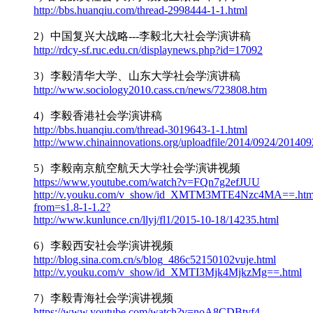
http://bbs.huanqiu.com/thread-2998444-1-1.html
2）中国复兴大战略---李毅北大社会学演讲稿
http://rdcy-sf.ruc.edu.cn/displaynews.php?id=17092
3）李毅清华大学、山东大学社会学演讲稿
http://www.sociology2010.cass.cn/news/723808.htm
4）李毅香港社会学演讲稿
http://bbs.huanqiu.com/thread-3019643-1-1.html
http://www.chinainnovations.org/uploadfile/2014/0924/20140
5）李毅南京航空航天大学社会学演讲视频
https://www.youtube.com/watch?v=FQn7g2efJUU
http://v.youku.com/v_show/id_XMTM3MTE4Nzc4MA==.htm
from=s1.8-1-1.2?
http://www.kunlunce.cn/llyj/fl1/2015-10-18/14235.html
6）李毅西安社会学演讲视频
http://blog.sina.com.cn/s/blog_486c52150102vuje.html
http://v.youku.com/v_show/id_XMTI3Mjk4MjkzMg==.html
7）李毅青海社会学演讲视频
https://www.youtube.com/watch?v=noA8CDBtvf4