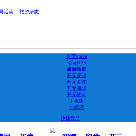
司活动
旅游杂志
首页
Portal
论坛
BBS
旅游频道
开元亚超
开元食味
开元商城
开元物流
手机版
小程序
快捷导航