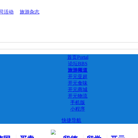
司活动
旅游杂志
首页
Portal
论坛
BBS
旅游频道
开元亚超
开元食味
开元商城
开元物流
手机版
小程序
快捷导航