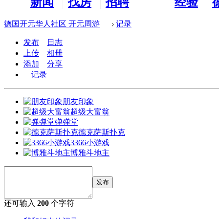
新闻
找房
招聘
经验
看板
租房
求职
分享
德国开元华人社区 开元周游
›
记录
发布
日志
上传
相册
添加
分享
记录
朋友印象
超级大富翁
弹弹堂
德克萨斯扑克
3366小游戏
博雅斗地主
发布
还可输入
200
个字符