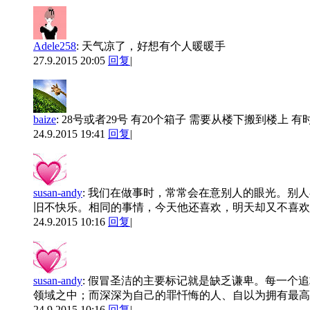
Adele258
:
天气凉了，好想有个人暖暖手
27.9.2015 20:05
回复
|
baize
:
28号或者29号 有20个箱子 需要从楼下搬到楼上 有时
24.9.2015 19:41
回复
|
susan-andy
:
我们在做事时，常常会在意别人的眼光。别人
旧不快乐。相同的事情，今天他还喜欢，明天却又不喜欢了。
24.9.2015 10:16
回复
|
susan-andy
:
假冒圣洁的主要标记就是缺乏谦卑。每一个追
领域之中；而深深为自己的罪忏悔的人、自以为拥有最高圣洁
24.9.2015 10:16
回复
|