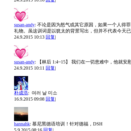
susan-andy
:
不论是因为怒气或其它原因，如果一个人得罪
礼物。虽这训词是以犹太的背景写出，但并不代表今天已不适
24.9.2015 10:13
回复
|
susan-andy
:
【林后 1:4~15】 我们在一切患难中，
24.9.2015 10:11
回复
|
朴成浩
:
여러 날 미소
16.9.2015 09:08
回复
|
hannahk
:
慕尼黑德语培训！针对德福，DSH
5.9.2015 08:16
回复
|