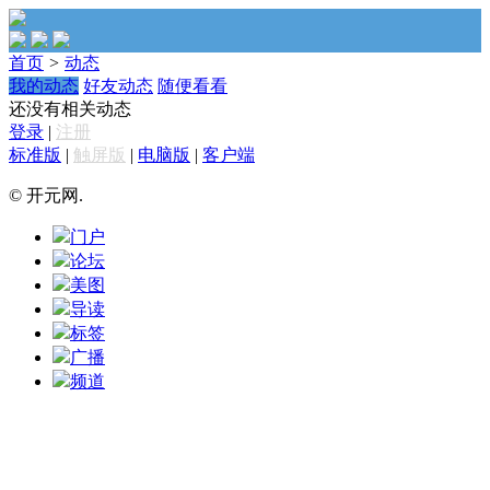
首页
>
动态
我的动态
好友动态
随便看看
还没有相关动态
登录
|
注册
标准版
|
触屏版
|
电脑版
|
客户端
© 开元网.
门户
论坛
美图
导读
标签
广播
频道