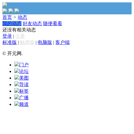
首页
>
动态
我的动态
好友动态
随便看看
还没有相关动态
登录
|
注册
标准版
|
触屏版
|
电脑版
|
客户端
© 开元网.
门户
论坛
美图
导读
标签
广播
频道