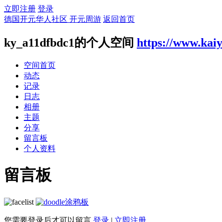
立即注册
登录
德国开元华人社区 开元周游
返回首页
ky_a11dfbdc1的个人空间
https://www.kai
空间首页
动态
记录
日志
相册
主题
分享
留言板
个人资料
留言板
涂鸦板
您需要登录后才可以留言
登录
|
立即注册