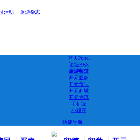
司活动
旅游杂志
首页
Portal
论坛
BBS
旅游频道
开元亚超
开元食味
开元商城
开元物流
手机版
小程序
快捷导航