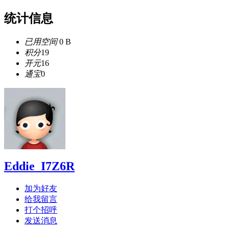
统计信息
已用空间
0 B
积分
19
开元
16
通宝
0
Eddie_I7Z6R
加为好友
给我留言
打个招呼
发送消息