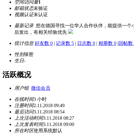
空间访问量
1
邮箱状态
未验证
视频认证
未认证
最新记录
想在德国寻找一位华人合作伙伴，能提供一个
后发出，有相关经验优先
统计信息
好友数 0
|
记录数 5
|
日志数 0
|
相册数 0
|
回帖数 
性别
保密
生日
-
活跃概况
用户组
微信会员
在线时间
3 小时
注册时间
2.11.2018 09:49
最后访问
3.11.2018 08:54
上次活动时间
3.11.2018 08:27
上次发表时间
3.11.2018 09:00
所在时区
使用系统默认