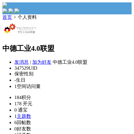
首页
>
个人资料
中德工业4.0联盟
发消息
|
加为好友
中德工业4.0联盟
347529
UID
保密
性别
-
生日
1
空间访问量
184
积分
178
开元
0
通宝
1
主题数
6
回帖数
0
好友数