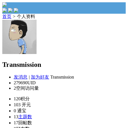
首页
>
个人资料
Transmission
发消息
|
加为好友
Transmission
279690
UID
2
空间访问量
120
积分
103
开元
0
通宝
13
主题数
17
回帖数