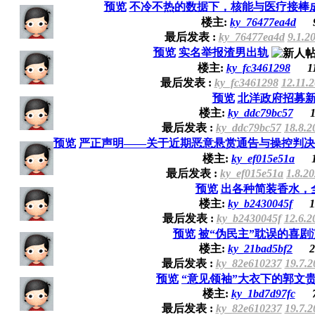
预览
不冷不热的数据下，核能与医疗接棒
楼主:
ky_76477ea4d
最后发表 :
ky_76477ea4d
9.1.2
预览
实名举报渣男出轨
楼主:
ky_fc3461298
1
最后发表 :
ky_fc3461298
12.11.
预览
北洋政府招募
楼主:
ky_ddc79bc57
1
最后发表 :
ky_ddc79bc57
18.8.2
预览
严正声明——关于近期恶意悬赏通告与操控判决
楼主:
ky_ef015e51a
最后发表 :
ky_ef015e51a
1.8.2
预览
出各种简装香水，
楼主:
ky_b2430045f
1
最后发表 :
ky_b2430045f
12.6.2
预览
被“伪民主”耽误的喜剧
楼主:
ky_21bad5bf2
2
最后发表 :
ky_82e610237
19.7.2
预览
“意见领袖”大衣下的郭文
楼主:
ky_1bd7d97fc
最后发表 :
ky_82e610237
19.7.2