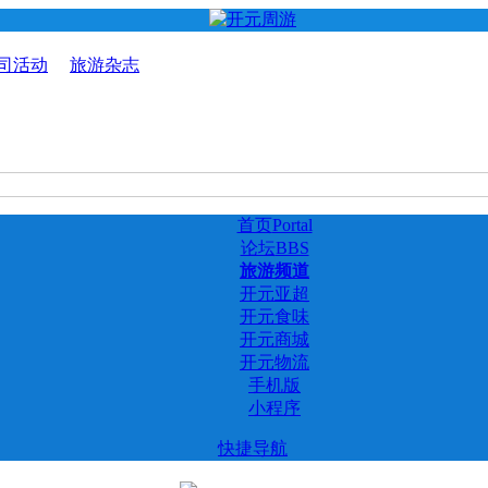
司活动
旅游杂志
首页
Portal
论坛
BBS
旅游频道
开元亚超
开元食味
开元商城
开元物流
手机版
小程序
快捷导航