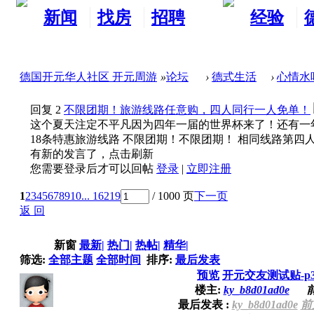
新闻
找房
招聘
经验
看板
租房
求职
分享
德国开元华人社区 开元周游
»
论坛
›
德式生活
›
心情水
回复
2
不限团期！旅游线路任意购，四人同行一人免单！
这个夏天注定不平凡因为四年一届的世界杯来了！还有一年一次的
18条特惠旅游线路 不限团期！不限团期！ 相同线路第四人免团
有新的发言了，点击刷新
您需要登录后才可以回帖
登录
|
立即注册
1
2
3
4
5
6
7
8
9
10
... 16219
/ 1000 页
下一页
返 回
新窗
最新
|
热门
|
热帖
|
精华
|
筛选:
全部主题
全部时间
排序:
最后发表
预览
开元交友测试贴-p
楼主:
ky_b8d01ad0e
前
最后发表 :
ky_b8d01ad0e
前天