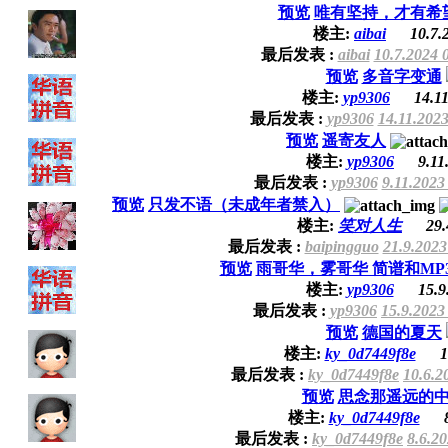
预览
唯有坚持，才有希
楼主:
aibai
10.7.
最后发表 :
aibai
10.7.2024 
预览
多音字变通
楼主:
yp9306
14.1
最后发表 :
yp9306
14.11.2023
预览
遥寄友人
楼主:
yp9306
9.11
最后发表 :
yp9306
9.11.2023
预览
只发不语（未成年者禁入）
楼主:
笑对人生
29.
最后发表 :
baipingguo
21.9.2023
预览
雨哥华，雾哥华 简谱和MP
楼主:
yp9306
15.9
最后发表 :
yp9306
15.9.2023
预览
德国的夏天
楼主:
ky_0d7449f8e
1
最后发表 :
ky_0d7449f8e
10.6.2
预览
思念那遥远的
楼主:
ky_0d7449f8e
最后发表 :
ky_0d7449f8e
8.6.2