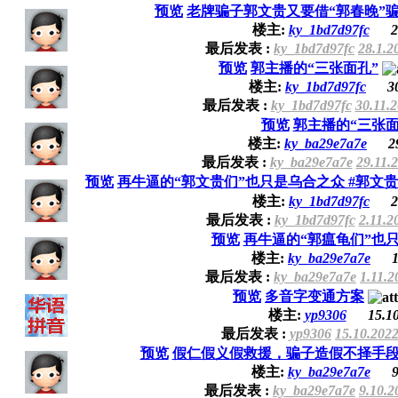
预览
老牌骗子郭文贵又要借“郭春晚”
楼主:
ky_1bd7d97fc
2
最后发表 :
ky_1bd7d97fc
28.1.2
预览
郭主播的“三张面孔”
楼主:
ky_1bd7d97fc
3
最后发表 :
ky_1bd7d97fc
30.11.
预览
郭主播的“三张面
楼主:
ky_ba29e7a7e
2
最后发表 :
ky_ba29e7a7e
29.11.
预览
再牛逼的“郭文贵们”也只是乌合之众 #郭文贵
楼主:
ky_1bd7d97fc
2
最后发表 :
ky_1bd7d97fc
2.11.2
预览
再牛逼的“郭瘟龟们”也
楼主:
ky_ba29e7a7e
1
最后发表 :
ky_ba29e7a7e
1.11.2
预览
多音字变通方案
楼主:
yp9306
15.1
最后发表 :
yp9306
15.10.2022
预览
假仁假义假救援，骗子造假不择手段 
楼主:
ky_ba29e7a7e
9
最后发表 :
ky_ba29e7a7e
9.10.2