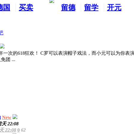
德国
买卖
留德
留学
开元
生活
市场
新生
德国
交友
吧
618狂欢！ C罗可以表演帽子戏法，而小元可以为你表演四免一戏法
 ...
3
New
天 22:08
 22:08
0
62