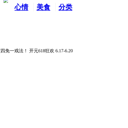
心情
美食
分类
水吧
天地
广告
！ 开元618狂欢 6.17-6.20