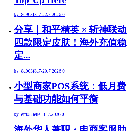
Top-Up Here
ky_8d903f8a7
-
22.7.2026
0
分享｜和平精英 × 斩神联动
四款限定皮肤！海外充值稳
定...
ky_8d903f8a7
-
20.7.2026
0
小型商家POS系统：低月费
与基础功能如何平衡
ky_efd083e8e
-
18.7.2026
0
海外华人兼职・电商客服助