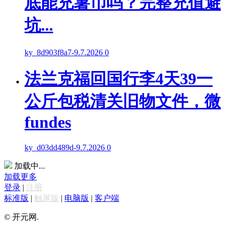
底能充薯币吗？完整充值避
坑...
ky_8d903f8a7
-
9.7.2026
0
法兰克福回国行李4天39一
公斤包税清关旧物文件，微
fundes
ky_d03dd489d
-
9.7.2026
0
加载中...
加载更多
登录
|
注册
标准版
|
触屏版
|
电脑版
|
客户端
© 开元网.