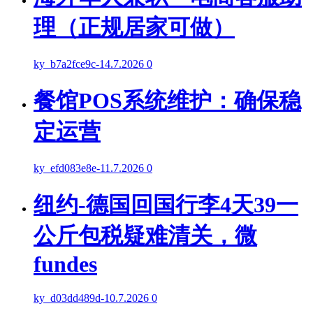
理（正规居家可做）
ky_b7a2fce9c
-
14.7.2026
0
餐馆POS系统维护：确保稳
定运营
ky_efd083e8e
-
11.7.2026
0
纽约-德国回国行李4天39一
公斤包税疑难清关，微
fundes
ky_d03dd489d
-
10.7.2026
0