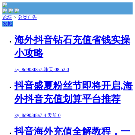
论坛
>
分类广告
发帖
海外抖音钻石充值省钱实操
小攻略
ky_8d903f8a7
-
昨天 08:52
0
抖音盛夏粉丝节即将开启,海
外抖音充值划算平台推荐
ky_8d903f8a7
-
4 天前
0
抖音海外充值全解教程，一