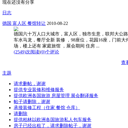
现在还没有分享
日志
德国 富人区 餐馆转让
2010-08-22
德国六十万人口大城市，富人区，独市生意，联邦大公路
车水马龙，餐厅全新 装修 ，98座位，花园16座，门前大
场，楼上还有 家庭旅馆 ，展会期间 住房 ...
(2549)次阅读
|
(0)个评论
查
主题
请求删帖，谢谢
提供专业装修和维修服务
提供欧洲各国旅游 房屋管理 展会翻译服务
帖子请删除，谢谢
承接装修工程（住家 餐馆 仓库）
请删除
提供柏林以欧洲各国旅游私人包车服务
房子已经出租了，请求删除帖子，谢谢