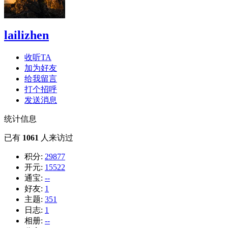
lailizhen
收听TA
加为好友
给我留言
打个招呼
发送消息
统计信息
已有
1061
人来访过
积分:
29877
开元:
15522
通宝:
--
好友:
1
主题:
351
日志:
1
相册:
--