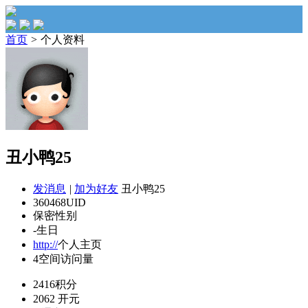
首页
>
个人资料
丑小鸭25
发消息
|
加为好友
丑小鸭25
360468
UID
保密
性别
-
生日
http://
个人主页
4
空间访问量
2416
积分
2062
开元