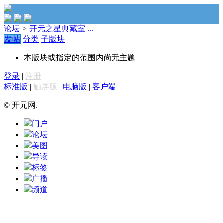
论坛
>
开元之星典藏室 ...
发帖
分类
子版块
本版块或指定的范围内尚无主题
登录
|
注册
标准版
|
触屏版
|
电脑版
|
客户端
© 开元网.
门户
论坛
美图
导读
标签
广播
频道