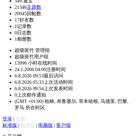
549
通宝
21346
主题数
20045
回帖数
17
好友数
1
记录数
0
日志数
1
相册数
超级斑竹
管理组
超级斑竹
用户组
13996 小时
在线时间
24.1.2006 04:00
注册时间
6.8.2026 09:53
最后访问
6.8.2026 05:33
上次活动时间
6.8.2026 09:54
上次发表时间
0
上次邮件通知
(GMT +01:00) 柏林, 布鲁塞尔, 哥本哈根, 马德里, 巴黎,
罗马
所在时区
登录
|
注册
标准版
|
触屏版
|
电脑版
|
客户端