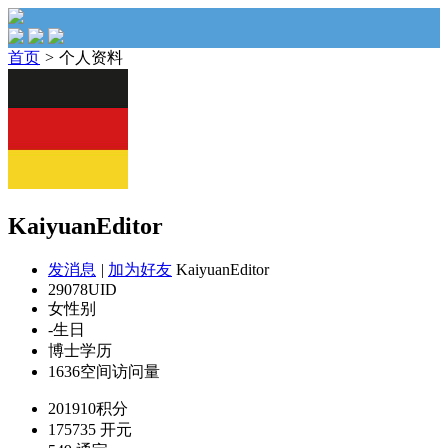
首页
>
个人资料
KaiyuanEditor
发消息
|
加为好友
KaiyuanEditor
29078
UID
女
性别
-
生日
博士
学历
1636
空间访问量
201910
积分
175735
开元