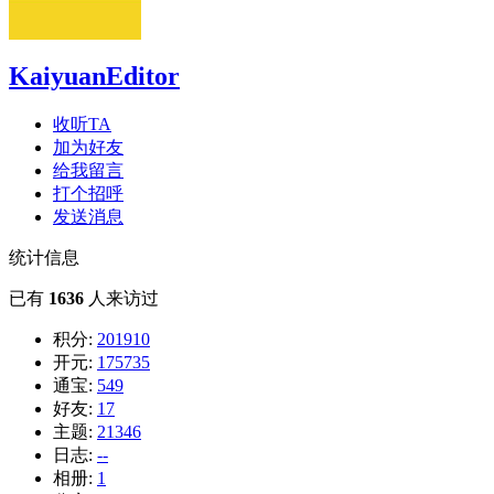
KaiyuanEditor
收听TA
加为好友
给我留言
打个招呼
发送消息
统计信息
已有
1636
人来访过
积分:
201910
开元:
175735
通宝:
549
好友:
17
主题:
21346
日志:
--
相册:
1