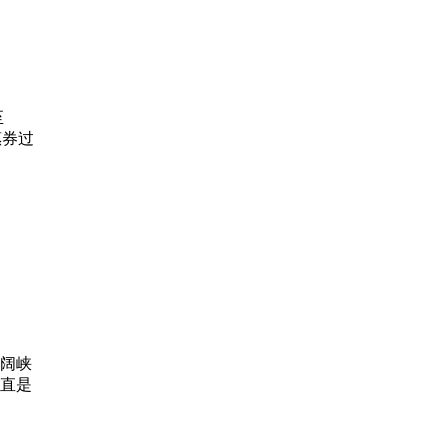
至
惠券过
阔峡
直是