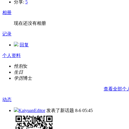
分享:
5
相册
现在还没有相册
记录
回复
个人资料
性别
女
生日
学历
博士
查看全部个
动态
KaiyuanEditor
发表了新话题
8-6 05:45