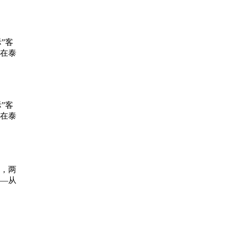
”客
日在泰
”客
日在泰
，两
—从