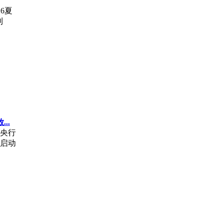
26夏
到
..
央行
启动