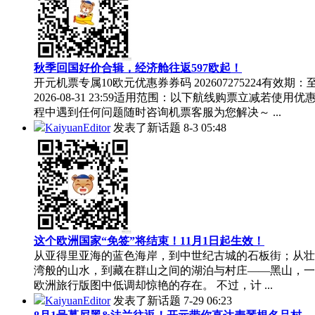
秋季回国好价合辑，经济舱往返597欧起！
开元机票专属10欧元优惠券券码 202607275224有效期：
2026-08-31 23:59适用范围：以下航线购票立减若使用优
程中遇到任何问题随时咨询机票客服为您解决～ ...
KaiyuanEditor
发表了新话题
8-3 05:48
这个欧洲国家“免签”将结束！11月1日起生效！
从亚得里亚海的蓝色海岸，到中世纪古城的石板街；从壮
湾般的山水，到藏在群山之间的湖泊与村庄——黑山，一
欧洲旅行版图中低调却惊艳的存在。 不过，计 ...
KaiyuanEditor
发表了新话题
7-29 06:23