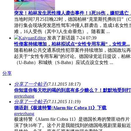
突发！柏林发生恶性撞人袭击事件！1死16伤，嫌犯逃亡，.
当地时间7月25日晚22时，德国柏林“克里斯托弗街日”（C
游行集会现场突发恶性驾车冲撞人群袭击，造成1名女性
难，16人受伤（其中3人生命垂危）。随着案 ...
KaiyuanEditor
发表了新话题
7-24 07:39
性侵案持续增加，柏林拟试点“女性专用车厢”，女性意...
随着柏林公共交通系统性犯罪案件持续增加，德国政坛再
起关于“女性专用车厢”的讨论。德国绿党近日提议，柏林
（U-Bahn）和城铁（S-Bahn）应试点设立女性 ...
分享
分享了一个帖子
(7.11.2015 18:17)
你知道你每天吃的喝的到底有多少糖么？！默默地受到打
gretezhang
分享了一个帖子
(7.11.2015 11:19)
德语剧《极速特警/Alarm für Cobra 11》下载
gretezhang
极速特警《Alarm für Cobra 11》是德国长寿的警匪动作
演了快16年了。这个片是我能找到的德国电视剧里最贴