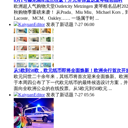
8月1号慕尼黑&法兰往返！开元带你直达麦琴根名品村
欧洲超人气购物天堂Outletcity Metzingen 麦琴根名品村20
秋购物季重磅来袭！ 从Prada、Miu Miu、Michael Kors，
Lacoste、MCM、Oakley…… 一场属于时 ...
KaiyuanEditor
发表了新话题
7-27 06:00
从5欧到50欧，欧元纸币即将全面焕新！欧洲央行首次开放.
欧元问世二十余年来，其纸币将首次迎来全面焕新。欧洲
于本周四公布了下一代欧元纸币的最终候选设计方案，并
面向全欧洲公众的在线投票。从5欧元到50欧元 ...
KaiyuanEditor
发表了新话题
7-27 05:56