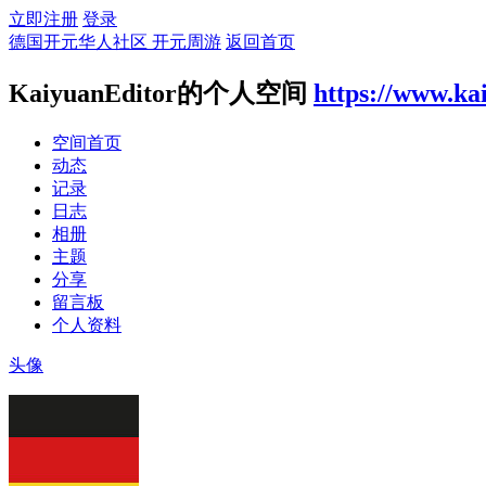
立即注册
登录
德国开元华人社区 开元周游
返回首页
KaiyuanEditor的个人空间
https://www.ka
空间首页
动态
记录
日志
相册
主题
分享
留言板
个人资料
头像