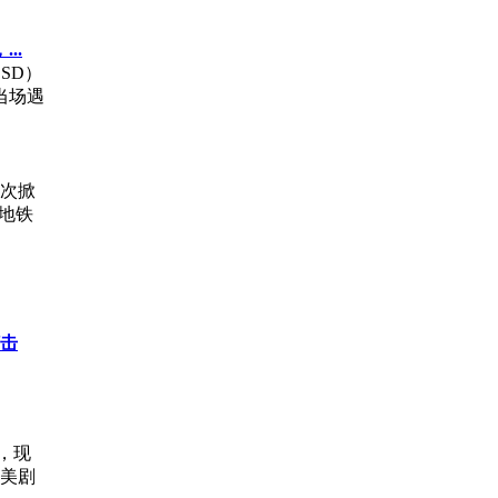
..
SD）
当场遇
次掀
地铁
击
片，现
近美剧