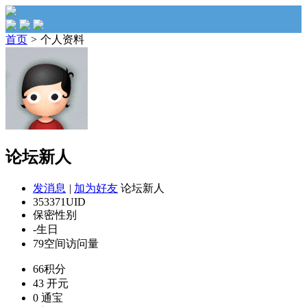
首页
>
个人资料
论坛新人
发消息
|
加为好友
论坛新人
353371
UID
保密
性别
-
生日
79
空间访问量
66
积分
43
开元
0
通宝