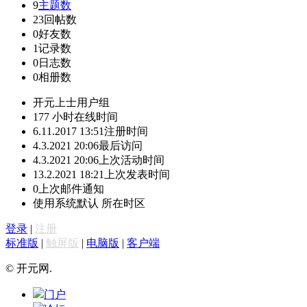
9
主题数
23
回帖数
0
好友数
1
记录数
0
日志数
0
相册数
开元上士
用户组
177 小时
在线时间
6.11.2017 13:51
注册时间
4.3.2021 20:06
最后访问
4.3.2021 20:06
上次活动时间
13.2.2021 18:21
上次发表时间
0
上次邮件通知
使用系统默认
所在时区
登录
|
注册
标准版
|
触屏版
|
电脑版
|
客户端
© 开元网.
门户