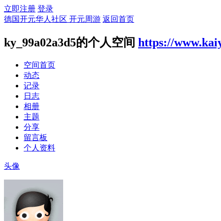
立即注册
登录
德国开元华人社区 开元周游
返回首页
ky_99a02a3d5的个人空间
https://www.kai
空间首页
动态
记录
日志
相册
主题
分享
留言板
个人资料
头像