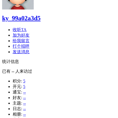
ky_99a02a3d5
收听TA
加为好友
给我留言
打个招呼
发送消息
统计信息
已有
--
人来访过
积分:
5
开元:
5
通宝:
--
好友:
--
主题:
--
日志:
--
相册:
--