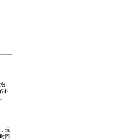
抱
肉馅不
。
，玩
时回