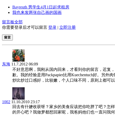
Bayreuth 男学生4月1日起求租房
我也来发两张自己画的国画
留言板
全部
你需要登录后才可以留言
登录
|
立即注册
留言
东海
11.7.2012 06:09
不好意思啊，我刚从国内回来，才看到你的留言，迟复，
歉。我的经验是用Packpapier比用Kuechentuch好。另外
炒比炒过口感好，比较嫩，个人口味不同，原则上都可以
1002
11.10.2010 23:17
回去有什嬷收获呀？家乡的美食应该把你吃胖了吧？怎样
的开心吧？我做梦都想回家呢，我爸妈他们也一直问我何