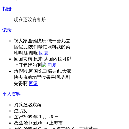
相册
现在还没有相册
记录
祝大家圣诞快乐.俺一会儿去
度假,朋友们帮忙照料我的菜
地啊,谢谢啦
回复
回国真爽,原来 从国内也可以
上开元玩的啊
回复
放假啦,回国饱口福去也.大家
快去俺的地里收果果啊,先到
先得啊
回复
个人资料
真实姓名
东海
性别
女
生日
2009 年 1 月 26 日
出生地
中国,china 上海市
居住地
德国,Germany 梅克伦堡－前波莫瑞