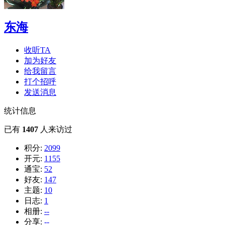
东海
收听TA
加为好友
给我留言
打个招呼
发送消息
统计信息
已有
1407
人来访过
积分:
2099
开元:
1155
通宝:
52
好友:
147
主题:
10
日志:
1
相册:
--
分享:
--