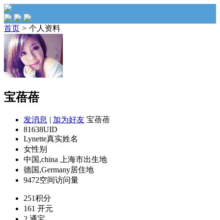
首页
>
个人资料
宝蓓蓓
发消息
|
加为好友
宝蓓蓓
81638
UID
Lynette
真实姓名
女
性别
中国,china 上海市
出生地
德国,Germany
居住地
9472
空间访问量
251
积分
161
开元
2
通宝