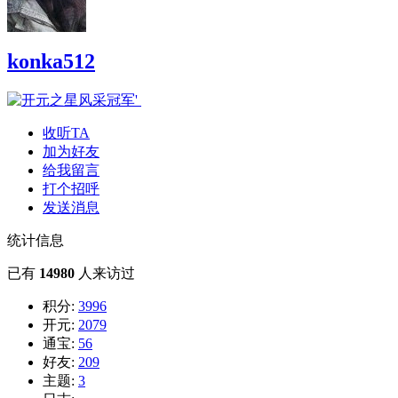
konka512
收听TA
加为好友
给我留言
打个招呼
发送消息
统计信息
已有
14980
人来访过
积分:
3996
开元:
2079
通宝:
56
好友:
209
主题:
3