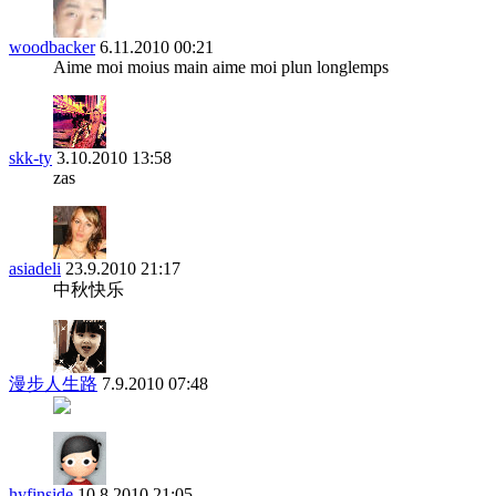
woodbacker
6.11.2010 00:21
Aime moi moius main aime moi plun longlemps
skk-ty
3.10.2010 13:58
zas
asiadeli
23.9.2010 21:17
中秋快乐
漫步人生路
7.9.2010 07:48
hyfinside
10.8.2010 21:05