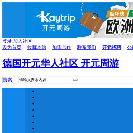
登录
加入社区
设为首页
收藏本站
加盟合作
联系我们
开元招聘
公
德国开元华人社区 开元周游
搜索