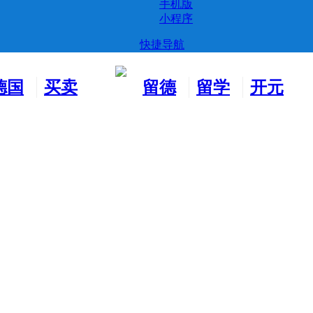
手机版
小程序
快捷导航
德国
买卖
留德
留学
开元
生活
市场
新生
德国
交友