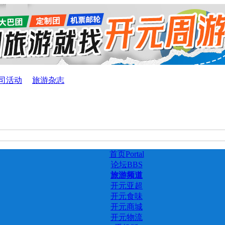
司活动
旅游杂志
首页
Portal
论坛
BBS
旅游频道
开元亚超
开元食味
开元商城
开元物流