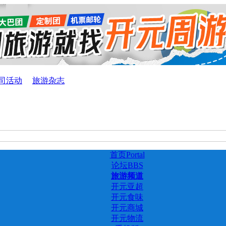
司活动
旅游杂志
首页
Portal
论坛
BBS
旅游频道
开元亚超
开元食味
开元商城
开元物流