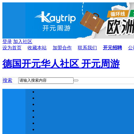
登录
加入社区
设为首页
收藏本站
加盟合作
联系我们
开元招聘
公
德国开元华人社区 开元周游
搜索