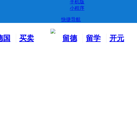
手机版
小程序
快捷导航
德国
买卖
留德
留学
开元
生活
市场
新生
德国
交友