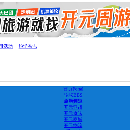
司活动
旅游杂志
首页
Portal
论坛
BBS
旅游频道
开元亚超
开元食味
开元商城
开元物流