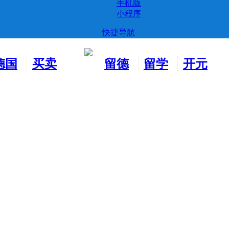
手机版
小程序
快捷导航
德国
买卖
留德
留学
开元
生活
市场
新生
德国
交友