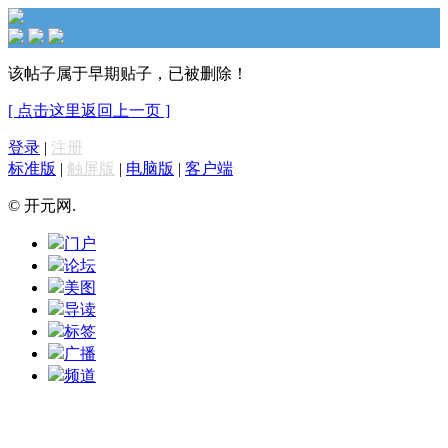
该帖子属于早期贴子，已被删除！
[ 点击这里返回上一页 ]
登录
|
注册
标准版
|
触屏版
|
电脑版
|
客户端
© 开元网.
门户
论坛
美图
导读
标签
广播
频道