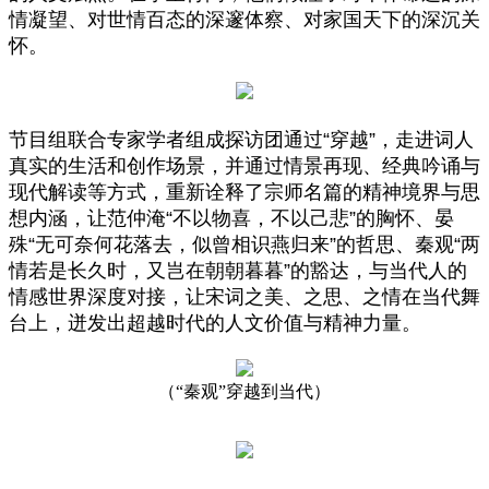
情凝望、对世情百态的深邃体察、对家国天下的深沉关
怀。
节目组联合专家学者组成探访团通过“穿越”，走进词人
真实的生活和创作场景，并通过情景再现、经典吟诵与
现代解读等方式，重新诠释了宗师名篇的精神境界与思
想内涵，让范仲淹“不以物喜，不以己悲”的胸怀、晏
殊“无可奈何花落去，似曾相识燕归来”的哲思、秦观“两
情若是长久时，又岂在朝朝暮暮”的豁达，与当代人的
情感世界深度对接，让宋词之美、之思、之情在当代舞
台上，迸发出超越时代的人文价值与精神力量。
（
“秦观”穿越到当代）