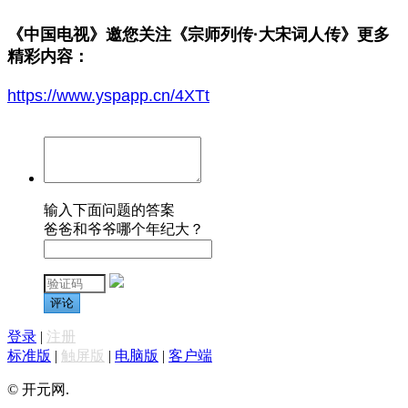
《中国电视》邀您
关注
《宗师列传·大宋词人传》
更多
精彩内容：
https://www.yspapp.cn/4XTt
输入下面问题的答案
爸爸和爷爷哪个年纪大？
评论
登录
|
注册
标准版
|
触屏版
|
电脑版
|
客户端
© 开元网.