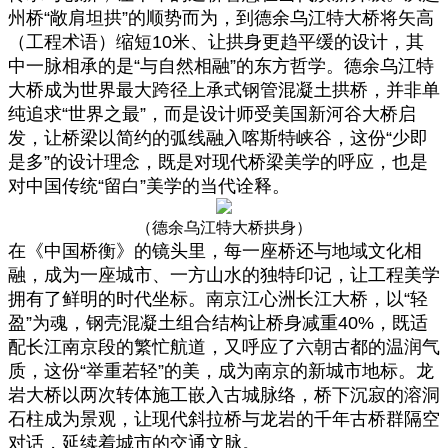
州桥“敞肩坦拱”的顺势而为，到德余乌江特大桥将矢高
（工程术语）缩短10米、让拱身更趋平缓的设计，其
中一脉相承的是“与自然相融”的东方哲学。德余乌江特
大桥成为世界最大跨径上承式钢管混凝土拱桥，并非单
纯追求“世界之最”，而是设计师受美国新河谷大桥启
发，让桥梁以简约的弧线融入喀斯特峡谷，这份“少即
是多”的设计理念，既是对现代桥梁美学的呼应，也是
对中国传统“留白”美学的当代诠释。
（德余乌江特大桥拱身）
在《中国桥衡》的镜头里，每一座桥还与地域文化相
融，成为一座城市、一方山水的独特印记，让工程美学
拥有了鲜明的时代坐标。南京江心洲长江大桥，以“轻
盈”为魂，钢壳混凝土组合结构让桥身减重40%，既适
配长江南京段的繁忙航道，又呼应了六朝古都的温润气
质，这份“举重若轻”的美，成为南京的新城市地标。龙
岩大桥以两次转体施工嵌入古城脉络，桥下沉寂的溶洞
石柱成为景观，让现代斜拉桥与龙岩的千年古桥群隔空
对话，延续着城市的交通文脉。