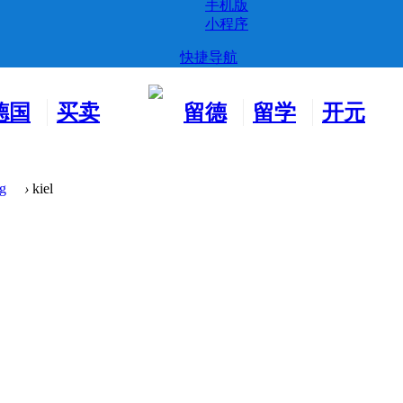
手机版
小程序
快捷导航
德国
买卖
留德
留学
开元
生活
市场
新生
德国
交友
g
›
kiel