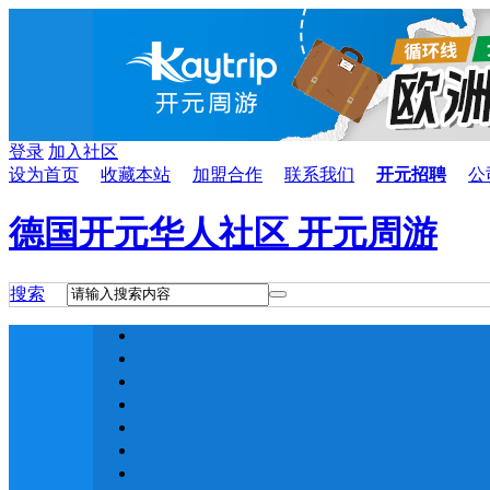
登录
加入社区
设为首页
收藏本站
加盟合作
联系我们
开元招聘
公
德国开元华人社区 开元周游
搜索