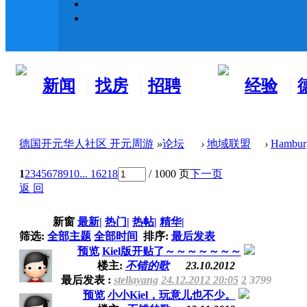
新闻
找房
招聘
经验
看板
租房
求职
分享
德国开元华人社区 开元周游
»
论坛
›
地域联盟
›
Hambur
1
2
3
4
5
6
7
8
9
10
... 16218
/ 1000 页
下一页
返 回
新窗
最新
|
热门
|
热帖
|
精华
|
筛选:
全部主题
全部时间
排序:
最后发表
预览
Kiel版开贴了～～～～～～～
楼主:
不错的歌
23.10.2012
最后发表 :
stellayang
24.12.2012 20:05
2
3799
预览
小小Kiel，玩意儿也不少。