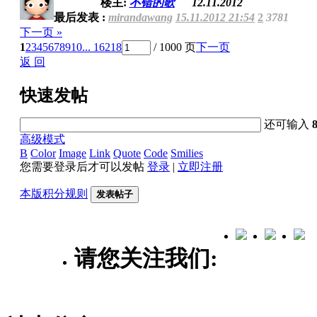
楼主:
不错的歌
12.11.2012
最后发表 :
mirandawang
15.11.2012 21:54
2
3781
下一页 »
1
2
3
4
5
6
7
8
9
10
... 16218
/ 1000 页
下一页
返 回
快速发帖
还可输入
高级模式
B
Color
Image
Link
Quote
Code
Smilies
您需要登录后才可以发帖
登录
|
立即注册
本版积分规则
发表帖子
请您关注我们: