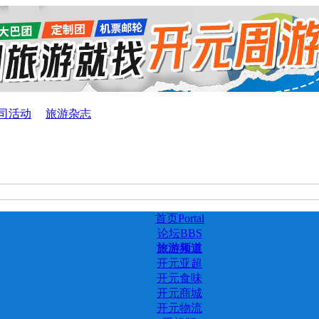
司活动
旅游杂志
首页
Portal
论坛
BBS
旅游频道
开元亚超
开元食味
开元商城
开元物流