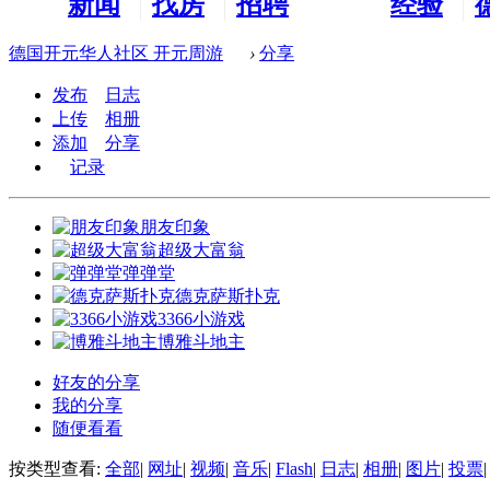
新闻
找房
招聘
经验
看板
租房
求职
分享
德国开元华人社区 开元周游
›
分享
发布
日志
上传
相册
添加
分享
记录
朋友印象
超级大富翁
弹弹堂
德克萨斯扑克
3366小游戏
博雅斗地主
好友的分享
我的分享
随便看看
按类型查看:
全部
|
网址
|
视频
|
音乐
|
Flash
|
日志
|
相册
|
图片
|
投票
|