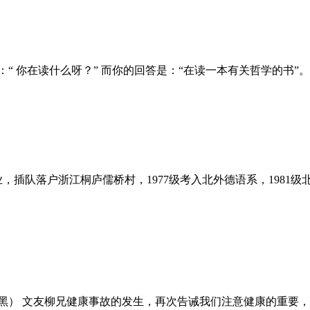
“ 你在读什么呀？” 而你的回答是：“在读一本有关哲学的书”。兴
插队落户浙江桐庐儒桥村，1977级考入北外德语系，1981级北外德语
日慕尼黑） 文友柳兄健康事故的发生，再次告诫我们注意健康的重