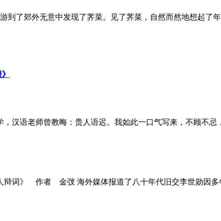
春游到了郊外无意中发现了荠菜。见了荠菜，自然而然地想起了年轻
报》
，汉语老师曾教晦：贵人语迟。我如此一口气写来，不顾不忌，但
辩词》 作者 金弢 海外媒体报道了八十年代旧交李世勋因多