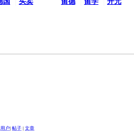
德国
买卖
留德
留学
开元
生活
市场
新生
德国
交友
用户
|
帖子
|
文章