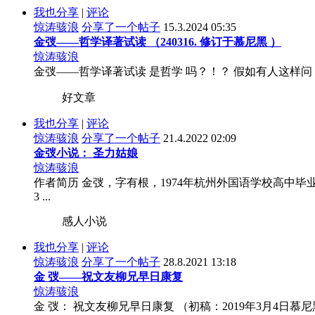
我也分享
|
评论
惊涛骇浪
分享了一个帖子
15.3.2024 05:35
金弢——哲学译著试读 （240316. 修订于慕尼黑 ）
惊涛骇浪
金弢——哲学译著试读 是哲学 吗？！？ 假如有人这样问：
好文章
我也分享
|
评论
惊涛骇浪
分享了一个帖子
21.4.2022 02:09
金弢小说： 圣力姑娘
惊涛骇浪
作者简历 金弢，字有根，1974年杭州外国语学校高中毕业，
3 ...
感人小说
我也分享
|
评论
惊涛骇浪
分享了一个帖子
28.8.2021 13:18
金 弢——祝文友柳兄早日康复
惊涛骇浪
金 弢： 祝文友柳兄早日康复 （初稿：2019年3月4