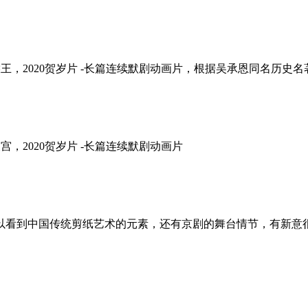
跳过水帘称猴王，2020贺岁片 -长篇连续默剧动画片，根据吴承恩同名历史名著改
出世惊天宫，2020贺岁片 -长篇连续默剧动画片
以看到中国传统剪纸艺术的元素，还有京剧的舞台情节，有新意