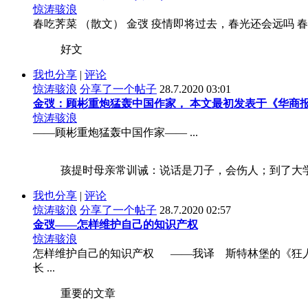
惊涛骇浪
春吃荠菜 （散文） 金弢 疫情即将过去，春光还会远吗 
好文
我也分享
|
评论
惊涛骇浪
分享了一个帖子
28.7.2020 03:01
金弢：顾彬重炮猛轰中国作家， 本文最初发表于《华商
惊涛骇浪
——顾彬重炮猛轰中国作家—— ...
孩提时母亲常训诫：说话是刀子，会伤人；到了大学
我也分享
|
评论
惊涛骇浪
分享了一个帖子
28.7.2020 02:57
金弢——怎样维护自己的知识产权
惊涛骇浪
怎样维护自己的知识产权 ——我译 斯特林堡的《狂人
长 ...
重要的文章