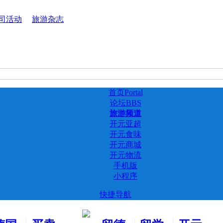
司活动
旅游杂志
首页
Portal
论坛
BBS
旅游频道
开元亚超
开元食味
开元商城
开元物流
手机版
小程序
快捷导航