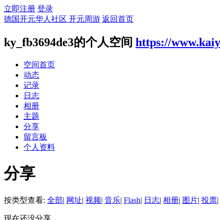
立即注册
登录
德国开元华人社区 开元周游
返回首页
ky_fb3694de3的个人空间
https://www.kai
空间首页
动态
记录
日志
相册
主题
分享
留言板
个人资料
分享
按类型查看:
全部
|
网址
|
视频
|
音乐
|
Flash
|
日志
|
相册
|
图片
|
投票
|
现在还没分享