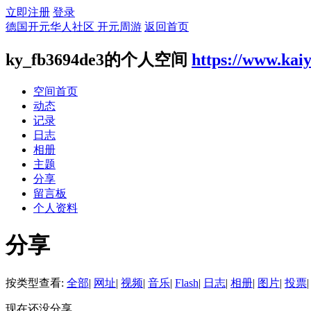
立即注册
登录
德国开元华人社区 开元周游
返回首页
ky_fb3694de3的个人空间
https://www.kai
空间首页
动态
记录
日志
相册
主题
分享
留言板
个人资料
分享
按类型查看:
全部
|
网址
|
视频
|
音乐
|
Flash
|
日志
|
相册
|
图片
|
投票
|
现在还没分享