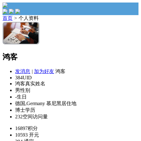
首页
>
个人资料
鸿客
发消息
|
加为好友
鸿客
384
UID
鸿客
真实姓名
男
性别
-
生日
德国,Germany 慕尼黑
居住地
博士
学历
232
空间访问量
16897
积分
10593
开元