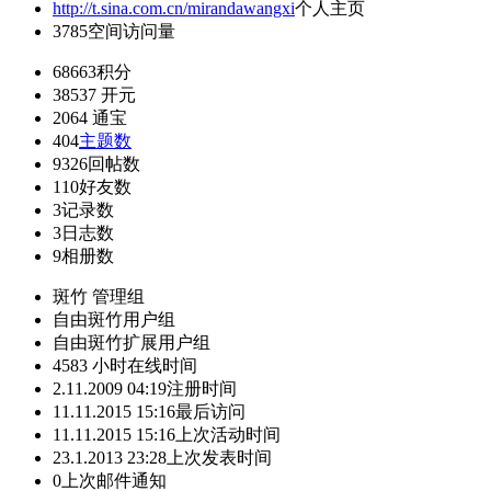
http://t.sina.com.cn/mirandawangxi
个人主页
3785
空间访问量
68663
积分
38537
开元
2064
通宝
404
主题数
9326
回帖数
110
好友数
3
记录数
3
日志数
9
相册数
斑竹
管理组
自由斑竹
用户组
自由斑竹
扩展用户组
4583 小时
在线时间
2.11.2009 04:19
注册时间
11.11.2015 15:16
最后访问
11.11.2015 15:16
上次活动时间
23.1.2013 23:28
上次发表时间
0
上次邮件通知