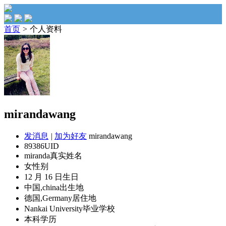
首页
>
个人资料
mirandawang
发消息
|
加为好友
mirandawang
89386
UID
miranda
真实姓名
女
性别
12 月 16 日
生日
中国,china
出生地
德国,Germany
居住地
Nankai University
毕业学校
本科
学历