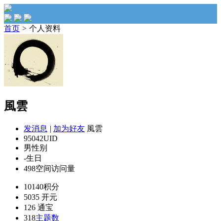
首页
>
个人资料
風雲
发消息
|
加为好友
風雲
95042
UID
男
性别
-
生日
498
空间访问量
10140
积分
5035
开元
126
通宝
318
主题数