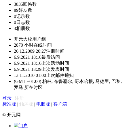
3835
回帖数
89
好友数
0
记录数
0
日志数
3
相册数
开元大校
用户组
2870 小时
在线时间
26.12.2009 20:27
注册时间
6.9.2021 18:16
最后访问
6.9.2021 18:16
上次活动时间
6.9.2021 18:29
上次发表时间
13.11.2010 01:00
上次邮件通知
(GMT +01:00) 柏林, 布鲁塞尔, 哥本哈根, 马德里, 巴黎,
罗马
所在时区
登录
|
注册
标准版
|
触屏版
|
电脑版
|
客户端
© 开元网.
门户