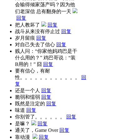
会输得倾家荡产吗？因为他
们老深信 总有翻身的一天
回复
把人教坏了
回复
战斗从来没有停止过
回复
岁月留痕
回复
对自己失去了信心
回复
贱人问：“你家他妈鸡巴是干
什么用的？” 鸡巴哥说：“装
B用的！” 囧
回复
要有信心，有耐
性。。。。。。。。。。。。
回
复
还是一个人
回复
脆弱和懦弱
回复
既然是注定的
回复
味道
回复
你别管了。。。。。。
回复
是嘛？
回复
通关了，Game Over
回复
靠动漫
回复