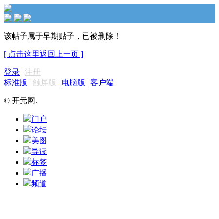
该帖子属于早期贴子，已被删除！
[ 点击这里返回上一页 ]
登录
|
注册
标准版
|
触屏版
|
电脑版
|
客户端
© 开元网.
门户
论坛
美图
导读
标签
广播
频道