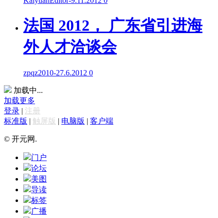
KaiyuanEditor
-
9.11.2012
0
法国 2012， 广东省引进海
外人才洽谈会
zpqz2010
-
27.6.2012
0
加载中...
加载更多
登录
|
注册
标准版
|
触屏版
|
电脑版
|
客户端
© 开元网.
门户
论坛
美图
导读
标签
广播