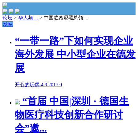
论坛
>
华人频 ...
>
中国驻慕尼黑总领 ...
发帖
“一带一路”下如何实现企业
海外发展 中小型企业在德发
展
开心的玩偶
-
4.9.2017
0
“首届 中国|深圳 · 德国生
物医疗科技创新合作研讨
会”邀...