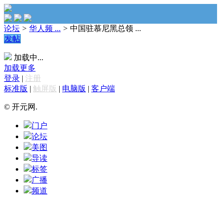
论坛
>
华人频 ...
>
中国驻慕尼黑总领 ...
发帖
加载中...
加载更多
登录
|
注册
标准版
|
触屏版
|
电脑版
|
客户端
© 开元网.
门户
论坛
美图
导读
标签
广播
频道