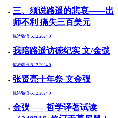
三、须说路遥的悲哀——出
师不利 痛失三百美元
惊涛骇浪
-
5.12.2024
0
我陪路遥访徳纪实 文/金弢
惊涛骇浪
-
5.12.2024
0
张贤亮十年祭 文金弢
惊涛骇浪
-
5.12.2024
0
金弢——哲学译著试读