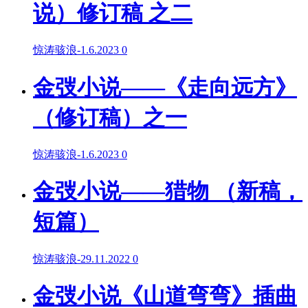
说）修订稿 之二
惊涛骇浪
-
1.6.2023
0
金弢小说——《走向远方》
（修订稿）之一
惊涛骇浪
-
1.6.2023
0
金弢小说——猎物 （新稿，
短篇）
惊涛骇浪
-
29.11.2022
0
金弢小说《山道弯弯》插曲