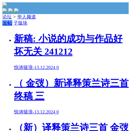
论坛
>
华人频道
发帖
子版块
新稿: 小说的成功与作品好
坏无关 241212
惊涛骇浪
-
13.12.2024
0
（ 金弢）新译释策兰诗三首
终稿 三
惊涛骇浪
-
13.12.2024
0
（新）译释策兰诗三首 金弢