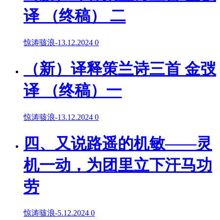
译 （终稿） 二
惊涛骇浪
-
13.12.2024
0
（新）译释策兰诗三首 金弢
译 （终稿）一
惊涛骇浪
-
13.12.2024
0
四、又说路遥的机敏——灵
机一动，为团里立下汗马功
劳
惊涛骇浪
-
5.12.2024
0