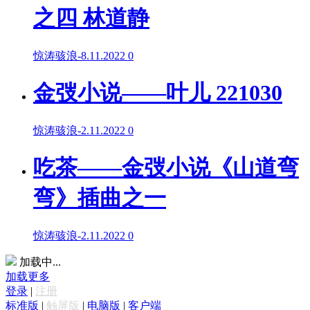
之四 林道静
惊涛骇浪
-
8.11.2022
0
金弢小说——叶儿 221030
惊涛骇浪
-
2.11.2022
0
吃茶——金弢小说《山道弯
弯》插曲之一
惊涛骇浪
-
2.11.2022
0
加载中...
加载更多
登录
|
注册
标准版
|
触屏版
|
电脑版
|
客户端