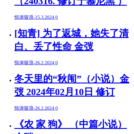
（240316. 修订于慕尼黑 ）
惊涛骇浪
-
15.3.2024
0
[知青]​ 为了返城，她失了清
白、丢了性命 金弢
惊涛骇浪
-
26.2.2024
0
冬天里的“秋闱”（小说）金
弢 2024年02月10日 修订
惊涛骇浪
-
26.2.2024
0
《农 家 狗》 （中篇小说）