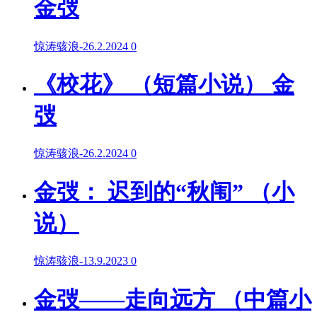
金弢
惊涛骇浪
-
26.2.2024
0
《校花》 （短篇小说） 金
弢
惊涛骇浪
-
26.2.2024
0
金弢： 迟到的“秋闱” （小
说）
惊涛骇浪
-
13.9.2023
0
金弢——走向远方 （中篇小