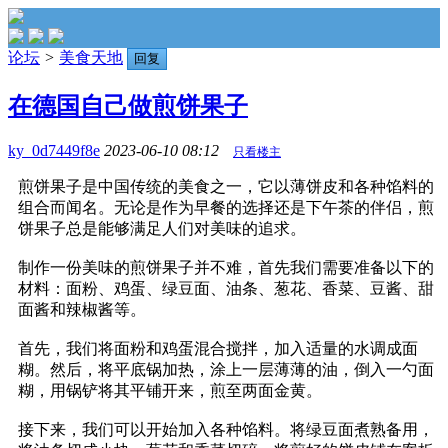
论坛
>
美食天地
回复
在德国自己做煎饼果子
ky_0d7449f8e
2023-06-10 08:12
只看楼主
煎饼果子是中国传统的美食之一，它以薄饼皮和各种馅料的
组合而闻名。无论是作为早餐的选择还是下午茶的伴侣，煎
饼果子总是能够满足人们对美味的追求。
制作一份美味的煎饼果子并不难，首先我们需要准备以下的
材料：面粉、鸡蛋、绿豆面、油条、葱花、香菜、豆酱、甜
面酱和辣椒酱等。
首先，我们将面粉和鸡蛋混合搅拌，加入适量的水调成面
糊。然后，将平底锅加热，涂上一层薄薄的油，倒入一勺面
糊，用锅铲将其平铺开来，煎至两面金黄。
接下来，我们可以开始加入各种馅料。将绿豆面煮熟备用，