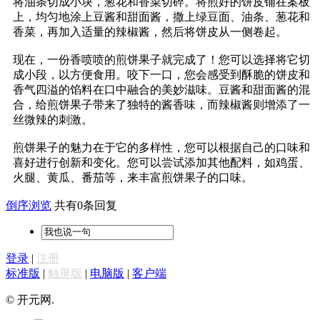
将油条切成小块，葱花和香菜切碎。将煎好的饼皮铺在案板
上，均匀地涂上豆酱和甜面酱，撒上绿豆面、油条、葱花和
香菜，再加入适量的辣椒酱，然后将饼皮从一侧卷起。
现在，一份香喷喷的煎饼果子就完成了！您可以选择将它切
成小段，以方便食用。咬下一口，您会感受到酥脆的饼皮和
香气四溢的馅料在口中融合的美妙滋味。豆酱和甜面酱的混
合，给煎饼果子带来了独特的酱香味，而辣椒酱则增添了一
丝微辣的刺激。
煎饼果子的魅力在于它的多样性，您可以根据自己的口味和
喜好进行创新和变化。您可以尝试添加其他配料，如鸡蛋、
火腿、黄瓜、番茄等，来丰富煎饼果子的口味。
倒序浏览
共有0条回复
登录
|
注册
标准版
|
触屏版
|
电脑版
|
客户端
© 开元网.