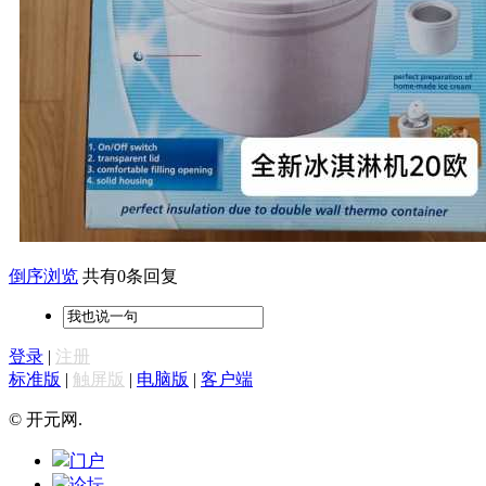
倒序浏览
共有0条回复
登录
|
注册
标准版
|
触屏版
|
电脑版
|
客户端
© 开元网.
门户
论坛