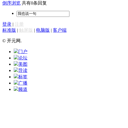
倒序浏览
共有0条回复
登录
|
注册
标准版
|
触屏版
|
电脑版
|
客户端
© 开元网.
门户
论坛
美图
导读
标签
广播
频道