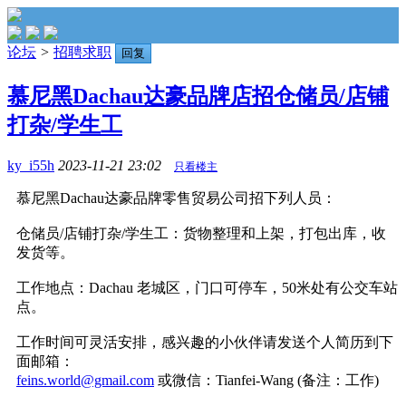
论坛
>
招聘求职
回复
慕尼黑Dachau达豪品牌店招仓储员/店铺
打杂/学生工
ky_i55h
2023-11-21 23:02
只看楼主
慕尼黑Dachau达豪品牌零售贸易公司招下列人员：
仓储员/店铺打杂/学生工：货物整理和上架，打包出库，收
发货等。
工作地点：Dachau 老城区，门口可停车，50米处有公交车站
点。
工作时间可灵活安排，感兴趣的小伙伴请发送个人简历到下
面邮箱：
feins.world@gmail.com
或
微信：Tianfei-Wang (备注：工作)