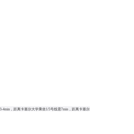
行3-4min，距离卡塞尔大学乘坐1/5号线需7min，距离卡塞尔