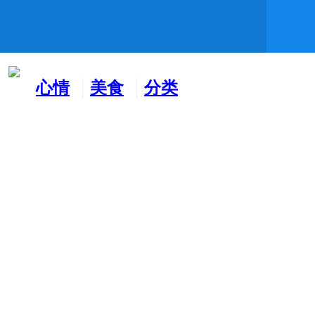
心情
美食
分类
水吧
天地
广告