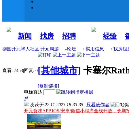
新闻
找房
招聘
经验
看板
租房
求职
分享
德国开元华人社区 开元周游
»
论坛
›
实用信息
›
找房租
[其他城市]
卡塞尔Rat
查看:
7453
|
回复:
0
[复制链接]
电梯直达
#
1
发表于 22.11.2023 18:33:35
|
只看该作者
开元食味APP IOS/安卓/微信小程序全线开放，长期