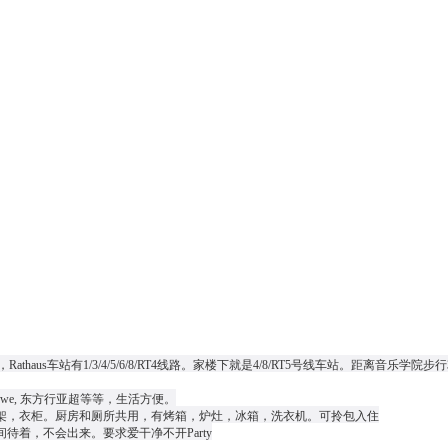
aus车站有1/3/4/5/6/8/RT4线路。家楼下就是4/8/RT5号线车站。距离音乐学院步
, Rewe, 东方行亚超等等，生活方便。
书架，衣柜。厨房和厕所共用，有烤箱，炉灶，冰箱，洗衣机。可拎包入住
着，不会出来。要求爱干净不开Party