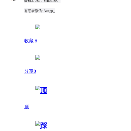
暖租375欧，有nach费。
有意者微信: Azxgp_
收藏
6
分享0
顶