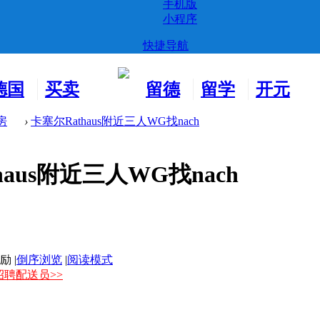
手机版
小程序
快捷导航
德国
买卖
留德
留学
开元
生活
市场
新生
德国
交友
房
›
卡塞尔Rathaus附近三人WG找nach
haus附近三人WG找nach
|
倒序浏览
|
阅读模式
招聘配送员>>