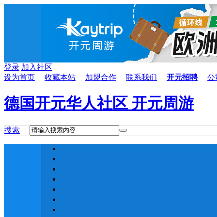
登录
加入社区
设为首页
收藏本站
加盟合作
联系我们
开元招聘
公
德国开元华人社区 开元周游
搜索