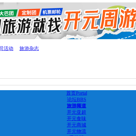
司活动
旅游杂志
首页
Portal
论坛
BBS
旅游频道
开元亚超
开元食味
开元商城
开元物流