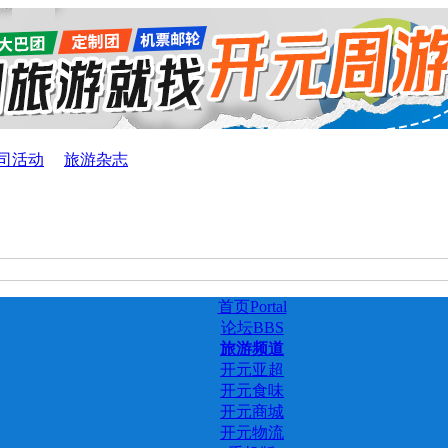
司活动
旅游杂志
首页
Portal
论坛
BBS
旅游频道
开元亚超
开元食味
开元商城
开元物流