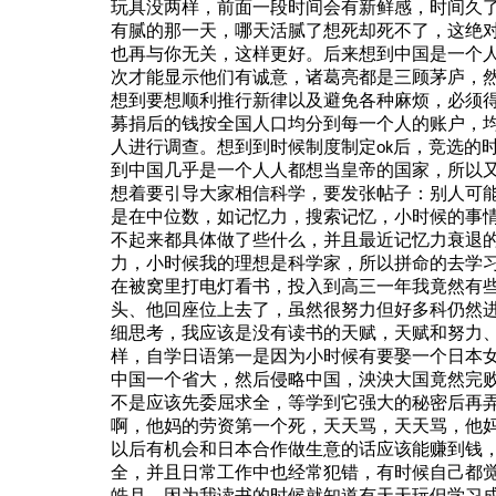
玩具没两样，前面一段时间会有新鲜感，时间久
有腻的那一天，哪天活腻了想死却死不了，这绝
也再与你无关，这样更好。后来想到中国是一个
次才能显示他们有诚意，诸葛亮都是三顾茅庐，
想到要想顺利推行新律以及避免各种麻烦，必须
募捐后的钱按全国人口均分到每一个人的账户，
人进行调查。想到到时候制度制定
后，竞选的
ok
到中国几乎是一个人人都想当皇帝的国家，所以
想着要引导大家相信科学，要发张帖子：
别人可
是在中位数，如记忆力，搜索记忆，小时候的事
不起来都具体做了些什么，并且最近记忆力衰退
力，小时候我的理想是科学家，所以拼命的去学
在被窝里打电灯看书，投入到高三一年我竟然有
头、他回座位上去了，虽然很努力但好多科仍然
细思考，我应该是没有读书的天赋，天赋和努力
样，自学日语第一是因为小时候有要娶一个日本
中国一个省大，然后侵略中国，泱泱大国竟然完
不是应该先委屈求全，等学到它强大的秘密后再
啊，他妈的劳资第一个死，天天骂，天天骂，他
以后有机会和日本合作做生意的话应该能赚到钱
全，并且日常工作中也经常犯错，有时候自己都觉
皓月，因为
我读书的时候就知道有天天玩但学习