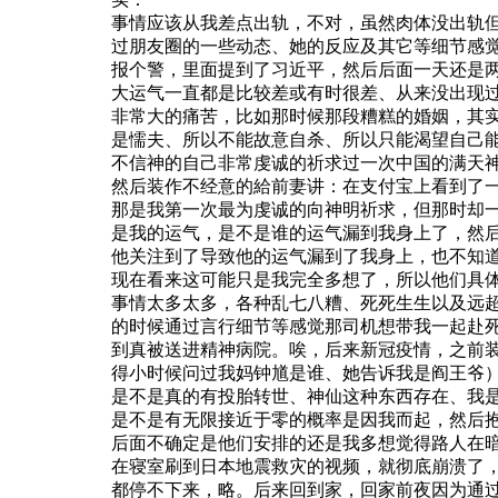
事情应该从我差点出轨，不对，虽然肉体没出轨
过朋友圈的一些动态、她的反应及其它等细节感
报个警，里面提到了习近平，然后后面一天还是
大运气一直都是比较差或有时很差、从来没出现
非常大的痛苦，比如那时候那段糟糕的婚姻，其
是懦夫、所以不能故意自杀、所以只能渴望自己
不信神的自己非常虔诚的祈求过一次中国的满天
然后装作不经意的給前妻讲：在支付宝上看到了
那是我第一次最为虔诚的向神明祈求，但那时却
是我的运气，是不是谁的运气漏到我身上了，然
他关注到了导致他的运气漏到了我身上，也不知
现在看来这
可能只是我完全多想了，所以他们具体
事情太多太多，各种乱七八糟、死死生生以及远
的时候通过言行细节等感觉那司机想带我一起赴
到真被送进精神病院。唉，后来新冠疫情，之前
得小时候问过我妈钟馗是谁、她告诉我是阎王爷
是不是真的有投胎转世、神仙这种东西存在、我
是不是有无限接近于零的概率是因我而起，然后
后面不确定是他们安排的还是我多想觉得路人在
在寝室刷到日本地震救灾的视频，就彻底崩溃了
都停不下来，略。后来回到家，回家前夜因为通