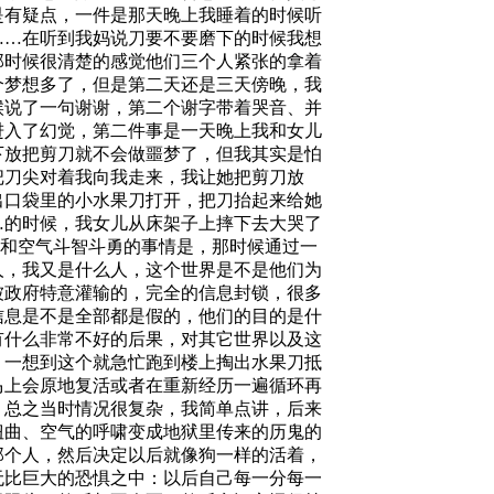
是有疑点，一件是那天晚上我睡着的时候听
……在听到我妈说刀要不要磨下的时候我想
那时候很清楚的感觉他们三个人紧张的拿着
个梦想多了，但是第二天还是三天傍晚，我
候说了一句谢谢，第二个谢字带着哭音、并
进入了幻觉，第二件事是一天晚上我和女儿
下放把剪刀就不会做噩梦了，但我其实是怕
把刀尖对着我向我走来，我让她把剪刀放
出口袋里的小水果刀打开，把刀抬起来给她
…的时候，我女儿从床架子上摔下去大哭了
和空气斗智斗勇的事情是，那时候通过一
人，我又是什么人，这个世界是不是他们为
被政府特意灌输的，完全的信息封锁，很多
信息是不是全部都是假的，他们的目的是什
有什么非常不好的后果，对其它世界以及这
，一想到这个就急忙跑到楼上掏出水果刀抵
马上会原地复活或者在重新经历一遍循环再
，总之当时情况很复杂，我简单点讲，后来
扭曲、空气的呼啸变成地狱里传来的历鬼的
那个人，然后决定以后就像狗一样的活着，
无比巨大的恐惧之中：以后自己每一分每一