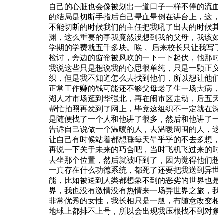
自己的心脏也会像被划出一道口子一样不停的流
的结局是切断手指后自己晕血晕倒在讲台上，这
不能切断的时候我们的主任把我吼了出去的时候
渊，这么重要的事我竟然没想到我的父母，我该
学期的学费就五千多块。唉
。后来校长只让我写
检讨，旁边的窗帘被风吹的一下一下起伏，他那
我说这些只是想说我的心思很单纯，只是一颗正
织，但是我不知道怎么去找到他们，所以想让他
正常工作赚的钱可能还不够父母老了生一场大病
湖人才市场逛到华强北，再在闹市区走动，后五
帮忙拍照再发到了网上，毕竟这组织不一定就在
是随便找了一个人和他讲了很多，然后和他讲了
告诉自己说做一个温暖的人，去温暖周围的人，
让自己有时候站着都想睡每天晕乎乎的不去多想
再说一下关于未来的巧合吧，当时飞机飞过来的时
去坐那个位置，然后就被吓到了，因为觉得他们
一真存在什么功德系统，都死了还要把我送到异
能，比如被送到人类都想象不到的恶劣的世界也
界，我也没有激情没有热情来一场异世界之旅，
非常优秀的女性，我长相只是一般，有随意改变
地球上都排不上号，所以会出现我压根找不到对