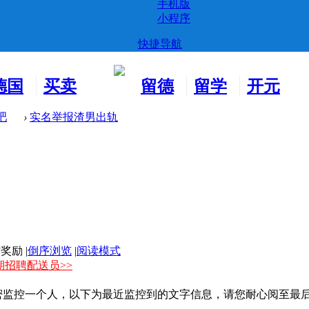
手机版
小程序
快捷导航
德国
买卖
留德
留学
开元
生活
市场
新生
德国
交友
吧
›
实名举报渣男出轨
|
倒序浏览
|
阅读模式
期招聘配送员>>
密监控一个人，以下为最近监控到的文字信息，请您耐心阅至最