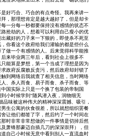
不是好巧合、巧合的有点奇怪。我再来讲一
崇拜，那理想肯定是越大越好了，但是却卡
要每一分每一秒都要保持没有感情的状态不
拦路抢劫的人，想着可以利用自己瘦小的优
摸出藏好的刀子来一下狠的，即使杀不死至
纸，你看这个政府给我们灌输的都是些什么
择了做一个有感情的人。后来觉得科学能推
。后来毕业两三年后，看到社会上很多不
以只能算是梦想，第一个当成了理想是因为
要求政府反腐败反贪污，然后政府却封锁了
接触到网络后我就查了相关信息，当时网络
死人、杀人而食、易子而食、杀子而食、等
道中国实际上
只是一个换了包装的帝制国
溯到小时候学到
“随风潜入夜，润物细无
细品味被这种伟大的精神深深震撼、吸引，
候男生公寓的伙食很差，所以就想组织罢餐
宿舍让他们都签了字，然后约了一个时间在
实那时非常非常想做的一件事情是切掉后然
以及萧锋那豪迈自插几刀的深深崇拜），但
知道自己小时候无意中看到别人一直流血时