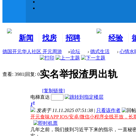
新闻
找房
招聘
经验
看板
租房
求职
分享
德国开元华人社区 开元周游
»
论坛
›
德式生活
›
心情水
实名举报渣男出轨
查看:
3981
|
回复:
0
[复制链接]
电梯直达
#
1
发表于 11.11.2025 07:51:38
|
只看该作者
开元食味APP IOS/安卓/微信小程序全线开放，长
几年之前，我们接到习近平下来的指示，一直秘
实：