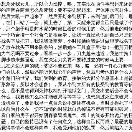
还想杀死我女儿，所以心力憔悴，唉，其实现在两件事想起来还
声的声音在商量怎么杀死我：要不要先绑起来、尸体用水泥封住
，然后大吼一声起来了，然后开灯来到楼下，来到他们房门前，
了，在门口站了一会，就上去了，第二天醒来觉得自己只是做了
子，那个架子就是封水泥的时候拦着的时候用的，然后他走的时
以一个巧合接一个巧合总是很丝滑，让我一直没意识到自己只是
在枕头下放把刀，我说我做噩梦，小时候她给我讲过做噩梦枕头
果刀放在枕头下用来防身的，然后她在工具盒子里找出一把剪刀
的力气吼喝不要过来，看着一步一步，刀尖越来越近，我急忙掏
，脚步越来越逼近，我在决定刀尖要不要转过去的时候马上要
…
女儿在旁边大声的喊：婆婆不要过来
略，略
还有一件心力憔悴
他们会法术，然后还能听见我心里的声音，然后思考他们是什么
像个楚门的世界，我们受到的教育、接触的大部分信息基本上是
府形象等，所以才会想多），我从小到大所有的接受到的教育等
什么，是不是想得到死神权柄打开地狱之门，我交出去后会不会
是什么，我要该怎么办才能破局等等等等，也想到过死亡来破局
，没机会了，要是我早一点自杀说不定还有机会，当时觉得死了
己以前为什么在一切不知情的时候就自杀掉说不定有可能能破局
，看自家的房子都开始阴森森冒着鬼气、墙上的线条开始诡异的
了恶，自己的坚持已没有了任何意义，这样自己反而成了最恶的
后觉得事情不会这样简单，我会受到他们的惩罚，然后就陷入了