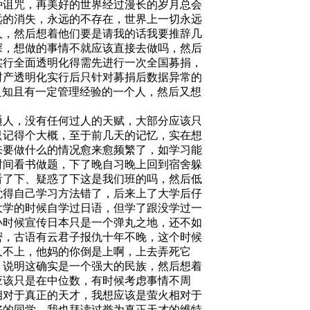
种诅咒，再美好的世界经过漫长的岁月总会
远的消失，永远的不存在，世界上一切永远
人，然后想着他们要是请我的话我要推辞几
深，想做的事情不就应该直接去做吗，然后
实行全面透明化得需先进行一次全国募捐，
财产透明化实行后只针对募捐后数据异常的
良知且有一定管理经验的一个人，然后又想
通人，
没有任何过人的天赋，大部分应该只
只记得个大概，至于前几天的记忆，实在想
来要做什么的情况愈来愈频繁了，如学习能
时间看书做题，下了晚自习晚上回到宿舍躲
看了下、疑惑了下这是我们班的吗，然后低
觉得自己学习方法错了，后来上了大学后仔
大学的时候自学过日语，但学了跟没学过一
小时候宣传日本只是一个弹丸之地，还不如
密，古语有云君子报仇十年不晚，这个时候
又不上，他妈的你倒是上啊，上去弄死它
，说明这确实是一个强大的民族，然后想着
应该只是在中位数，有时候考虑事情不周
相对于真正的天才，我想应该是萤火相对于
好的同学，
我
也
拜读过誉为真正天才的维特