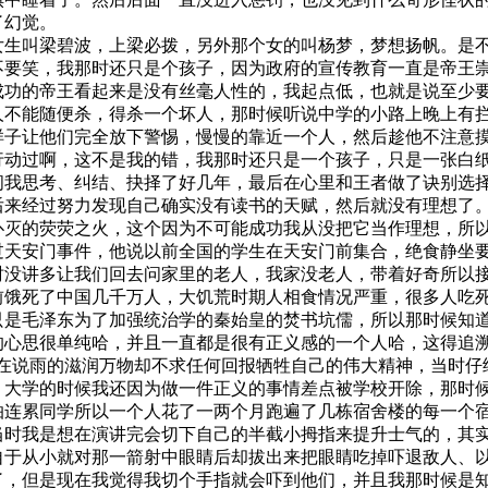
了幻觉。
女生叫梁碧波，上梁必拨，另外那个女的叫杨梦，梦想扬帆。是
不要笑，我那时还只是个孩子，因为政府的宣传教育一直是帝王
成功的帝王看起来是没有丝毫人性的，我起点低，也就是说至少
人不能随便杀，得杀一个坏人，那时候听说中学的小路上晚上有
样子让他们完全放下警惕，慢慢的靠近一个人，然后趁他不注意
行动过啊，这不是我的错，我那时还只是一个孩子，只是一张白
间我思考、纠结、抉择了好几年，最后在心里和王者做了诀别选
后来经过努力发现自己确实没有读书的天赋，然后就没有理想了
扑灭的荧荧之火，这个因为不可能成功我从没把它当作理想，所
过天安门事件，他说以前全国的学生在天安门前集合，绝食静坐
时没讲多让我们回去问家里的老人，我家没老人，带着好奇所以
前饿死了中国几千万人，大饥荒时期人相食情况严重，很多人吃
只是毛泽东为了加强统治学的秦始皇的焚书坑儒，所以那时候知
的心思很单纯哈，并且一直都是很有正义感的一个人哈，这得追
是在说雨的滋润万物却不求任何回报牺牲自己的伟大精神，当时仔
。大学的时候我还因为做一件正义的事情差点被学校开除，那时
怕连累同学所以一个人花了一两个月跑遍了几栋宿舍楼的每一
个
当时我是想在演讲完会切下自己的半截小拇指来提升士气的，其
自于从小就对那一箭射中眼睛后却拔出来把眼睛吃掉吓退敌人、
了，但是现在我觉得我切个手指就会吓到他们，并且我那时候是