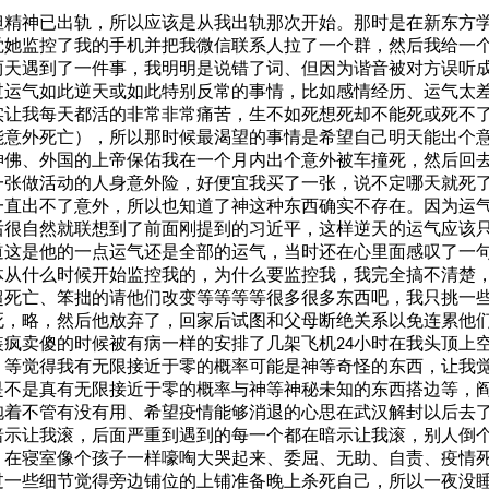
但精神已出轨，所以应该是从我出轨那次开始。那时是在新东方
觉她监控了我的手机并把我微信联系人拉了一个群，然后我给一
两天遇到了一件事，我明明是说错了词、但因为谐音被对方误听
过运气如此逆天或如此特别反常的事情，比如感情经历、运气太
实让我每天都活的非常非常痛苦，生不如死想死却不能死或死不
能意外死亡），所以那时候最渴望的事情是希望自己明天能出个
神佛、外国的上帝保佑我在一个月内出个意外被车撞死，然后回
一张做活动的人身意外险，好便宜我买了一张，说不定哪天就死
一直出不了意外，所以也知道了神这种东西确实不存在。因为运
后很自然就联想到了前面刚提到的习近平，这样逆天的运气应该
道这是他的一点运气还是全部的运气，当时还在心里面感叹了一
从什么时候开始监控我的，为什么要监控我，我完全搞不清楚，
超死亡、笨拙的请他们改变等等等等很多很多东西吧，我只挑一
死，略，然后他放弃了，回家后试图和父母断绝关系以免连累他
装疯卖傻的时候被有病一样的安排了几架飞机
小时在我头顶上
24
）等觉得我有无限接近于零的概率可能是神等奇怪的东西
，让我
是不是真有无限接近于零的概率与神等神秘未知的东西搭边等，
抱着不管有没有用、希望疫情能够消退的心思在武汉解封以后去
暗示让我滚，后面严重到遇到的每一个都在暗示让我滚，别人倒
，在寝室像个孩子一样嚎啕大哭起来、委屈、无助、自责、疫情
过一些细节觉得旁边铺位的上铺准备晚上杀死自己，所以一夜没