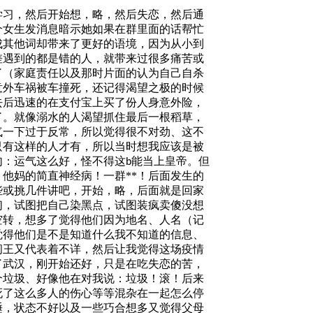
学习，然后开始想，略，然后失恋，然后通
个女生发消息暗示她如果在群里面的话帮忙
成其他词却带来了更好的语境，因为从小到
差遇到的都是错的人，就带来过很多痛苦或
了（家庭责任以及那时片面的认为自己自杀
意外车祸被车撞死，还记得渴望之极的时候
去后迅速的在支付宝上买了份人身意外险，
了。就像溺水的人渴望抓住最后一根稻草，
气一下过于反常，所以觉得很不对劲、这不
只有这样的人才有，所以当时想
我应该是被
句：运气这么好，怪不得这
能当上皇帝。但
b
他妈的简直神经病！一群**！后面发生的
些或挑几件讲吧，开始，略，后面就是回家
们，试图把自己染黑点，试图装疯卖傻没想
空转，想多了觉得他们因为地名、人名（记
觉得他们是不是知道什么我不知道的信息、
阎王又代表着不详，然后让我觉得这场疫情
了武汉，刚开始还好，只是在吃失恋的苦，
个垃圾、好像他在对我说：垃圾！滚！后来
死了这么多人的伤心等等
混杂在一起怎么停
睡，状态不好以及一些巧合想多又觉得父母