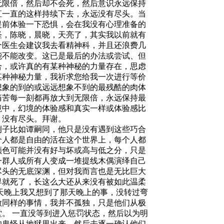
无限倍，然后却不会死，然后意识永远保持
直一直的这样持续下去，永远没有尽头。当
提前体验一下恐惧，会在我没有心理准备的
怪，陈晓，晨晓，天亮了，其实我以前就有
个医生会建议我去看精神科，并且还浪费几
能不能改变。这已是最后的办法或尝试、但
合，或许真的有某种神秘的力量存在，思虑
某种神秘力量，我祈求您给我一次进行等价
想象的到的或远远想象不到的最残酷的肉体
痛苦每一刻都再放大到无限倍，永远保持最
境中，幻境的体验感和真实一样或体验感比
，没有尽头。拜谢。
例子比如谭嗣同，他只是没有遇到这些巧合
个人都是自由的活在这个世界上，每个人都
颜色可能并没有好与坏或高与低之分，只是
一群人或所有人变成一堆提线木偶演绎自己
尽头的无底深渊，但对我而言也是无比巨大
早就死了，长这么大还从来没有被如此温柔
天晚上我又想到了那天晚上的事，没转过弯
做同样的事情，我并不孤独，只是他们从极
堂。
一直没等到进入惩罚状态，然后以为明
的鬼怪从地狱里出来，然后去逐一确认他们