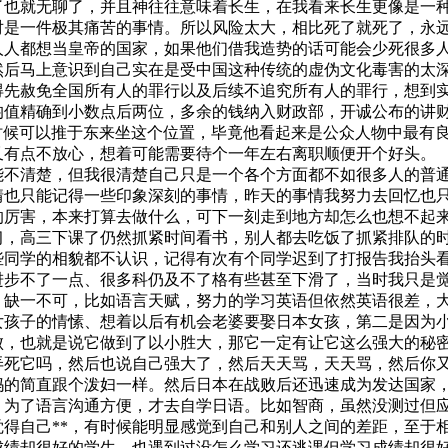
了也就无聊了，并且神往往意味着长生，在我看来长生更像是一
对是一件极
其痛苦的事情。所以风险太大，相比死了就死了，永
人人都想当皇帝的国家，如果他们借我造势的话可能会少死很多
然后马上意识到自己实在是受中国这种传统的虚伪文化毒害的太
得先赦免全国所有人的罪行以及后续不追究所有人的罪行，想到
均值精确到小数点后两位，多余的钱纳入财政部，开诚公布的讲
时候可以推
于东来坐这个位置，毕竟他看起来是公众人物中最有
又有点不放心，想着可能需要待个一年左右离职顺便开个好头。
能不清楚，但我很清楚自己
只是一个各个方面都不如很多人的普
情也只能记得一些印象深刻的事情，昨天的事情我努力去回忆也
的厉害，本来打算去做什么，可下一刻走到地方却怎么也想不起
习，高三下课了仍然抓紧时间看书，别人都去吃饭了抓紧排队的
些同学的相貌都不认识，记得有次有个同学迟到了打报告我抬头
进步不了一点、很多科仍及不了格有些甚至下滑了，当时我只是
、缺一不可，比如语言天赋，努力的学习英语但依然英语很差，
女孩子的情愫、想着以后有机会老婆要娶日本女孩，第二是因为
败，也就是说它做到了以小胜大，那它一定有让它这么强大的秘
弄死它吗，然后也说自己强大了，然后天天骂，天天骂，然后你
妈的简直跟个泼妇一样。然后日本在战败后还迅速成为发达国家
，为了语言沟通方便，才去自学日语。比如智商，虽然没测过但
得自己**，有时候能明显感觉到自己和别人之间的差距，至于
成绩却很好的学生、也遇到过没怎么学习还逃课但学习成绩却很