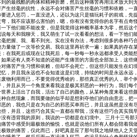
不到的最残酷的肉体和精神折磨，然后这种痛苦再用法术放大到
苦产生丝毫的抗性，永远不会对痛苦产生丝毫的习惯和依赖，一
秒要进入惩罚，一直没进入，还以为这只是猫玩耗子的前戏，先
过弯，我不应该那么害怕的，嗯，你有没有觉得你的名字有点奇
看一下他们能不能改变，但是我觉得这种概率基本为零，然后这
我说每天和我聊天，我又萌生了试一次看看的想法，看一下他们
丝毫把握、我、看不到光。实在没有办法，考虑到很多的各种巧
秘力量做了一次等价交易。我在这里再祈求一遍：如果真的存在
是：在我死后或现在让我死后，每一秒每一秒永远都承受人类能
，如果还有人类不知道的还能产生痛苦的方面也全部加上，这些
会对痛苦产生习惯和依赖，但却不会死亡，但这些只能发生在幻
记忆，并且我永远也不会知道这是幻境，持续的时间是永远永远
在废物利用而已，不要觉得优秀啥的，那些真正优秀的人，举个
好，并且从另一个角度来看我这是极其邪恶的一种行为，我们每
个世界上活出了自我，活出了自己的颜色，从某种角度来看这些
是种自然现象，而我要做的似乎却
是想剥夺他们的自由意志，把
邪恶的，我也只是在为自己的邪恶买单而已，并且这虽然是没有
敢些，并且，这些巧合其实一直都在帮我，没有这些巧合其实我
并没有违背我的原则，我说的一切都是在幻境中。
三月十三号那
的痛苦中感受到最极致的愉悦，也就是说他们所有人都会陪着我
是极致的痛苦，仅此而已，好吧真是应了那句我之地狱他人之天
惧中睡着了。然后后面一直没进入惩罚，也没见到什么奇形怪状