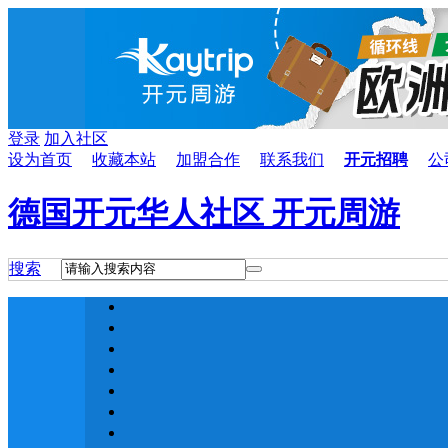
登录
加入社区
设为首页
收藏本站
加盟合作
联系我们
开元招聘
公
德国开元华人社区 开元周游
搜索