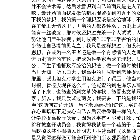
并不会法术等，然后才意识到自己前面只是进入
嗯，最开始前面我发微信暗示报警提到习近平的
下我的梦想，我的第一个理想应该是统治地球，
在了帝王无情这里，再亲的人都各种杀，历史上
能有一丝破绽，那时候还想过先杀一个人试试，
势让他们产生轻视，到时候装作非常非常害怕的
少能让自己提前见点血，我只是这样想过，但没
思想。在成为一名王者还是做一个有感情的人之
进历史前进的车轮，把成为科学家当成了理想。
公，产生了推翻政府统治的想法，做一个随时被
当时无知、所以自大，我高中的时候听到老师提
那里，派出坦克对学生用坦克进行了碾压，他当
封锁、管控没现在这么严，还能查的到毛泽东以
活了下来，也能查的到文革的惨状，能看出文革
家，所以，我只尝试过两次，我要讲一下的是我
声”这两句古诗开始，当时老师给我们讲这其实
在心里暗暗下定决心自己以后要做像雨一样的人
让学校提高餐厅伙食，因为这事有可能被开除，
阶梯教室开动员会，我觉得我就是一个猪脑子，
后吃掉这截小拇指以此明志再振臂高呼（这是源
是又觉得这样做可能会吓到他们所以强忍着打消