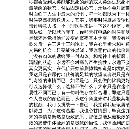
秒都会受到人类能够想象的到的或人类远远想象
最清醒的状态，然后固定住心态，永远不会对痛
时面临了人生中最大的恐惧，每一秒都以为下一
时候突然把我送进去，其实，我那时候脑袋没转
想过特意去找一个心理医生来讲一下这些经历，
百块钱，所以就放弃了，你那天打电话的时候和
是我还是觉得他们改变的概率基本为零、我没有
良久后，在三月十三的晚上，我在心里祈求和神
交易的机会，只要能够晨晓，我愿意付出的代价
（没有肉体的话给我一付肉体）和精神上的折磨
清醒的状态，永远不会对痛苦产生抗性，永远不
真实更真实，在代价开始前删掉我知道是幻境的
我这只是在愿付出代价满足我的欲望或者说只是
到奇怪的事情而已，如果是他，只会做的比我更
可以选择做什么，选择不做什么，大家只是在这
属性不同而已，有一句叫做存在即合理，即这只
个人喜欢的颜色而已，从这个角度来讲我是极其
的挑战，我可以挑战一下自己，我觉得我应该勇
以待过，为了这份温柔，我也心甘情愿，毕竟这
来的事情是既然是极致的恶，那便是能从最极致
致的痛苦中体验到的是极致的愉悦，我体验到的
天醒来的时候就会进入惩罚了，然后在巨大的恐