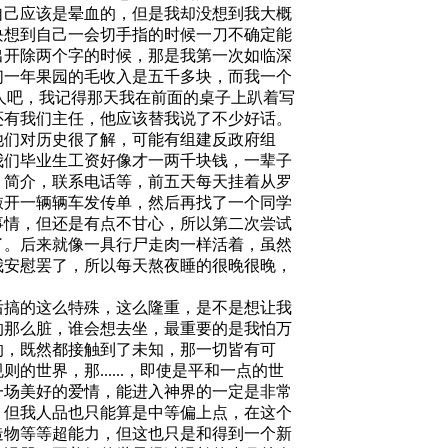
自己应该是晕血的，但是我却没想到我大概
块想到自己一会切手指的时候一刀不确定能
出开除两个字的时候，那是我第一次如临深
们一年果园的毛收入是五千多块，而我一个
人吧，我记得那天我在前面的桌子上趴着写
还有我们主任，他应该替我说了不少好话。
他们对历史很了解，可能有组建反政府组
我们毕业生工资好像才一两千块钱，一辈子
，简介，联系电话等，前五天每天挂着从罗
敲开一辆辆车发传单，然后再找了一个同学
事情，但还是有点不甘心，所以第二次尝试
了。后来就像一具行尸走肉一样活着，虽然
我安慰罢了，所以每天熬夜睡的很晚很晚，
后搞的这么特殊，这么隆重，是不是想让我
的那么脏，谁会想去坐，最重要的是我怕万
的，既然都接触到了未知，那一切皆有可
规则的世界，那
，即使是平和一点的世
......
一场美好的爱情，能进入神界的一定是非常
，但我人品也只能算是中等偏上点，在这个
造物等等超能力，但这也只是和得到一个新