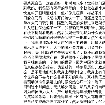
要杀死自己，这都还好，那时候想多了觉得他们
到我妈、我爸还有隔壁的隔壁的一个叔叔在很小
快点睁开眼睛醒过来，但却像鬼压床一样起不来
刀躲在门后，很想推开门确认一下，但还是忍住
坐在大门口玩手机，隔壁的隔壁的叔叔过来还架
且头还往旁边偏了一下，我很确定没有听错，所
在楼下房间看电视，然后我妈进来问我为什么要
他们趁我睡着的时候来杀我找了一把稍大点的水
下，我觉得情况不对大声的喊不要过来，用最大
看示意我也有刀、大声的
吼
不要过来，刀尖向外
起来，我们都回过神去抱我女儿了，我还记得我
些巧合觉得法术存在，通过很多巧合想多了觉得
我单独创造的一个楚门的世界（
因为中国本来就
信息应该都是筛选、伪造过的，特别是历史、政
么，是不是他们想从我身上得到什么，我身上有
个世界会不会有什么非常不好的影响，真相到底
着颈动脉准备插进去的时候突然心底一凉：晚了
回到这个时间点，无法解决问题，然后又后悔自
因为精神压力太大，产生错觉觉得世界开始鬼化
尖笑等等等等，后来觉得世界上所有的人都选择
把自己变成恶习惯了就好了，然后就投降了，然