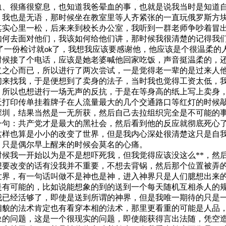
血、很痛很窒息
，也知道我爸晕血的事，也就是说我当时是知道
，我也是无语，那时候坐在教室里等人齐紧张的一直玩俄罗斯方
其实心里一松，后来来到校长办公室，我听到一群老师争吵着冒
如何去面对他们，我该如何给他们讲，那时候我很清楚的记得我
了一份检讨就
了，我想我应该要感谢他，他应该是个很温柔的
ok
时候接了个电话，应该是她老婆喊他回家吃饭，声音挺温柔的，
义之心而已，所以进行了两次尝试，一是觉得老一辈的是过来人
们来找我，于是便想到了卖身的法子，当时我也觉得工资太低，
，所以也想进行一场无声的反抗，于是在等身高的纸上写上卖身
天打印传单挂着牌子在人流量最大的几个交通路口等红灯的时候
深圳，结果当然是一无所获，然后自己去拉组织完全是不可能的
一句：共产党才是最大的黑社会，然后看到他的反应就彻底死心
这样也算是小小的改变了世界，但是我内心深处很清楚这只是自
，只是偶尔早上醒来的时候会莫名的心痛。
候我一开始以为是不是想吓死我，但我觉得应该没这么**，然
想要改变的话有没我并不重要，不想去背锅，然后那个位置被弄
世界，有一句话叫做不是神也是神，进入神界只是人们臆想出来
是有可能的，比如说能想象的到的送到一个每天随机互相杀人的
我已经活够了，即使是送到所谓的神界，但是我唯一期待的只是
相貌的法术肯定也有看穿本相的法术，那里更看重的可能是人品
象的问题，这是一个很现实的问题，即使能获得言出法随，凭空