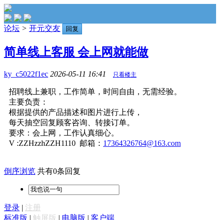
论坛
>
开元交友
回复
简单线上客服 会上网就能做
ky_c5022f1ec
2026-05-11 16:41
只看楼主
招聘线上兼职，工作简单，时间自由，无需经验。
主要负责：
根据提供的产品描述和图片进行上传，
每天抽空回复顾客咨询、转接订单。
要求：会上网，工作认真细心。
V :ZZHzzhZZH1110 邮箱：
17364326764@163.com
倒序浏览
共有0条回复
登录
|
注册
标准版
|
触屏版
|
电脑版
|
客户端