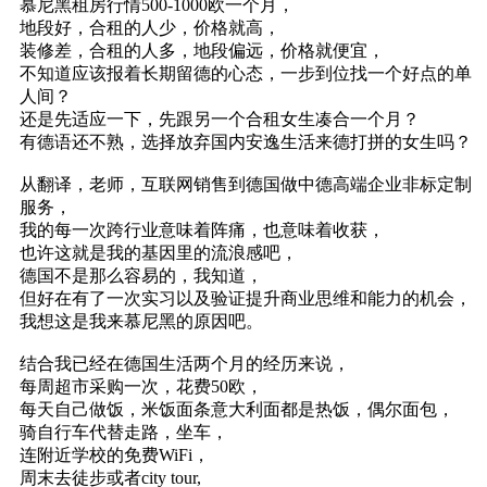
慕尼黑租房行情500-1000欧一个月，
地段好，合租的人少，价格就高，
装修差，合租的人多，地段偏远，价格就便宜，
不知道应该报着长期留德的心态，一步到位找一个好点的单
人间？
还是先适应一下，先跟另一个合租女生凑合一个月？
有德语还不熟，选择放弃国内安逸生活来德打拼的女生吗？
从翻译，老师，互联网销售到德国做中德高端企业非标定制
服务，
我的每一次跨行业意味着阵痛，也意味着收获，
也许这就是我的基因里的流浪感吧，
德国不是那么容易的，我知道，
但好在有了一次实习以及验证提升商业思维和能力的机会，
我想这是我来慕尼黑的原因吧。
结合我已经在德国生活两个月的经历来说，
每周超市采购一次，花费50欧，
每天自己做饭，米饭面条意大利面都是热饭，偶尔面包，
骑自行车代替走路，坐车，
连附近学校的免费WiFi，
周末去徒步或者city tour,