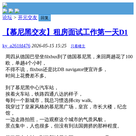
论坛
>
开元交友
回复
【慕尼黑交友】租房面试工作第一天D1
ky_a261fd476
2026-05-15 15:25
只看楼主
周四从德国巴登坐filxbus到了德国慕尼黑，来回两趟花了100
欧，单趟4个小时，
不得不说，flixbus还是比DB navigator便宜许多，
时间上花费差不多。
到了慕尼黑中心汽车站，
挨着火车站，铁路四通八达的样子，
每到一个新城市，我总习惯选择city walk,
我穿过了皇家风格的慕尼黑广场，皇宫，市长大楼，纪念
馆，
一边走路拍照，一边观察这个城市的气质风貌，
景点集中，人也很多，但没有到法国拥挤的那种程度。