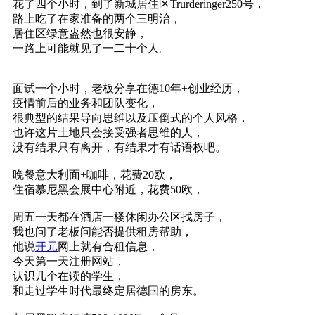
花了四个小时，到了新城居住区Trurderinger250号，
路上吃了在家准备的两个三明治，
居住区绿意盎然也很安静，
一路上可能就见了一二十个人。
面试一个小时，老板分享在德10年+创业经历，
疫情前后的业务和团队变化，
很典型的结果导向思维以及压倒式的个人风格，
也许这片土地只会接受强者思维的人，
没有结果只有离开，有结果才有话语权吧。
晚餐意大利面+咖啡，花费20欧，
住宿慕尼黑会展中心附近，花费50欧，
周五一天都在酒店一楼休闲办公区找房子，
我也问了老板问能否提供租房帮助，
他说
开元
网上就有合租信息，
今天第一天注册网站，
认识几个在读的学生，
和走过学生时代最终定居德国的房东。