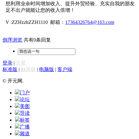
想利用业余时间增加收入、提升外贸经验、充实自我的朋友
足不出户就能让您的收入倍增！
V :ZZHzzhZZH1110 邮箱：
17364326764@163.com
倒序浏览
共有0条回复
登录
|
注册
标准版
|
触屏版
|
电脑版
|
客户端
© 开元网.
门户
论坛
美图
导读
标签
广播
频道