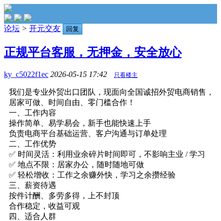
论坛
>
开元交友
回复
正规平台客服，无押金，安全放心
ky_c5022f1ec
2026-05-15 17:42
只看楼主
我们是专业外贸出口团队，现面向全国诚招外贸电商销售，
居家可做、时间自由、零门槛合作！
一、工作内容
操作简单、易学易会，新手也能快速上手
负责电商平台基础运营、客户沟通与订单处理
二、工作优势
✅ 时间灵活：利用业余碎片时间即可，不影响主业 / 学习
✅ 地点不限：居家办公，随时随地可做
✅ 轻松增收：工作之余赚外快，学习之余攒经验
三、薪资待遇
按件计酬、多劳多得，上不封顶
合作稳定，收益可观
四、适合人群