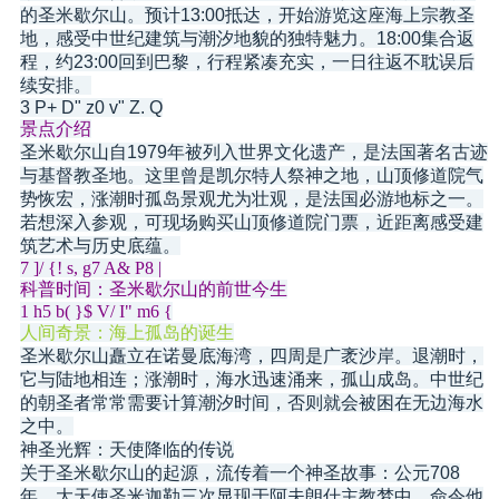
的圣米歇尔山。预计13:00抵达，开始游览这座海上宗教圣
地，感受中世纪建筑与潮汐地貌的独特魅力。18:00集合返
程，约23:00回到巴黎，行程紧凑充实，一日往返不耽误后
续安排。
3 P+ D" z0 v" Z. Q
景点介绍
圣米歇尔山自1979年被列入世界文化遗产，是法国著名古迹
与基督教圣地。这里曾是凯尔特人祭神之地，山顶修道院气
势恢宏，涨潮时孤岛景观尤为壮观，是法国必游地标之一。
若想深入参观，可现场购买山顶修道院门票，近距离感受建
筑艺术与历史底蕴。
7 ]/ {! s, g7 A& P8 |
科普时间：圣米歇尔山的前世今生
1 h5 b( }$ V/ I" m6 {
人间奇景：海上孤岛的诞生
圣米歇尔山矗立在诺曼底海湾，四周是广袤沙岸。退潮时，
它与陆地相连；涨潮时，海水迅速涌来，孤山成岛。中世纪
的朝圣者常常需要计算潮汐时间，否则就会被困在无边海水
之中。
神圣光辉：天使降临的传说
关于圣米歇尔山的起源，流传着一个神圣故事：公元708
年，大天使圣米迦勒三次显现于阿夫朗什主教梦中，命令他