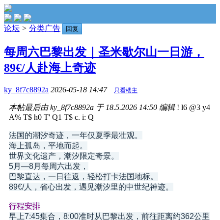
论坛
>
分类广告
回复
每周六巴黎出发｜圣米歇尔山一日游，
89€/人赴海上奇迹
ky_8f7c8892a
2026-05-18 14:47
只看楼主
本帖最后由 ky_8f7c8892a 于 18.5.2026 14:50 编辑
! l6 @3 y4
A% T$ h0 T' Q1 T$ c. i: Q
法国的潮汐奇迹，一年仅夏季最壮观。
海上孤岛，平地而起。
世界文化遗产，潮汐限定奇景。
5月—8月每周六出发，
巴黎直达，一日往返，轻松打卡法国地标。
89€/人，省心出发，遇见潮汐里的中世纪神迹。
行程安排
早上7:45集合，8:00准时从巴黎出发，前往距离约362公里