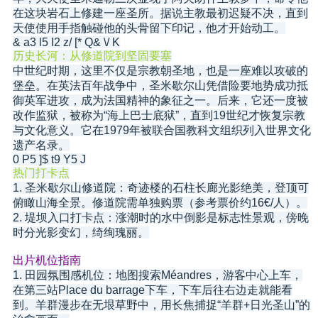
在这块岩石上修建一座圣所。据说主教最初迟疑不决，直到
天使使用手指触碰他的头骨留下印记，他才开始动工。
& a3 l5 I2 z/ [* Q& \/ K
历史长河：从修道院到坚固要塞
中世纪时期，这里不仅是宗教朝圣地，也是一座难以攻破的
堡垒。在英法百年战争中，圣米歇尔山凭借险要地势成功抵
御英军进攻，成为法国精神的象征之一。后来，它还一度被
改作监狱，被称为“海上巴士底狱”，直到19世纪才恢复宗教
与文化意义。它在1979年被联合国教科文组织列入世界文化
遗产名录。
0 P5 ]$ t9 Y5 J
热门打卡点
1. 圣米歇尔山修道院：奇迹楼的石柱长廊光影绝美，登顶可
俯瞰山海全景。修道院需单独购票（参考票价约16€/人）。
2. 堤坝入口打卡点：涨潮时的水中倒影是标志性景观，傍晚
时分光影变幻，绮绚瑰丽。
出片机位指南
1. 田园氛围感机位：地图搜索Méandres，游客中心上车，
在第三站Place du barrage下车，下车后往右边走就能看
到。羊群漫步在无垠草野中，用长焦捕捉“羊群+日光圣山”的