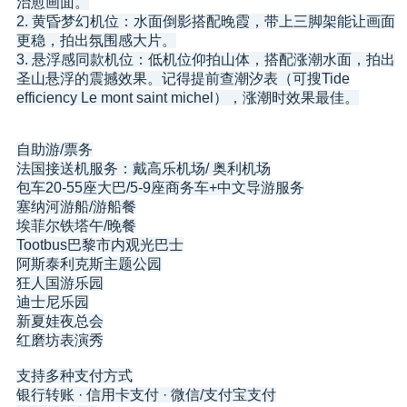
治愈画面。
2. 黄昏梦幻机位：水面倒影搭配晚霞，带上三脚架能让画面
更稳，拍出氛围感大片。
3. 悬浮感同款机位：低机位仰拍山体，搭配涨潮水面，拍出
圣山悬浮的震撼效果。记得提前查潮汐表（可搜Tide
efficiency Le mont saint michel），涨潮时效果最佳。
自助游/票务
法国接送机服务：戴高乐机场/ 奥利机场
包车20-55座大巴/5-9座商务车+中文导游服务
塞纳河游船/游船餐
埃菲尔铁塔午/晚餐
Tootbus巴黎市内观光巴士
阿斯泰利克斯主题公园
狂人国游乐园
迪士尼乐园
新夏娃夜总会
红磨坊表演秀
支持多种支付方式
银行转账 · 信用卡支付 · 微信/支付宝支付